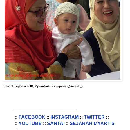
Foto:
Haziq Rosebi IG, #yusufzidaneaqiqah & @nortish_a
________________________
::
FACEBOOK
::
INSTAGRAM
::
TWITTER
::
::
YOUTUBE
::
SANTAI
::
SEJARAH MYARTIS
::