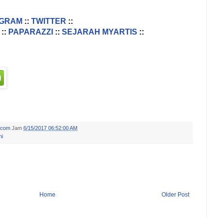
AGRAM
::
TWITTER
::
::
PAPARAZZI
::
SEJARAH MYARTIS
::
.com
Jam
6/15/2017 06:52:00 AM
ni
Home
Older Post