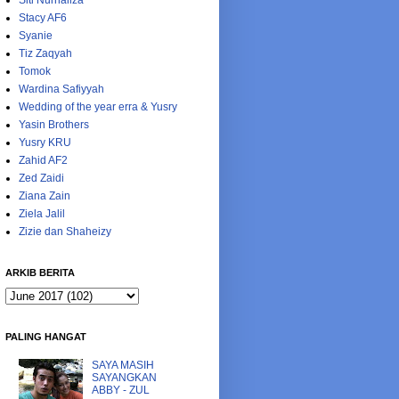
Siti Nurhaliza
Stacy AF6
Syanie
Tiz Zaqyah
Tomok
Wardina Safiyyah
Wedding of the year erra & Yusry
Yasin Brothers
Yusry KRU
Zahid AF2
Zed Zaidi
Ziana Zain
Ziela Jalil
Zizie dan Shaheizy
ARKIB BERITA
PALING HANGAT
SAYA MASIH
SAYANGKAN
ABBY - ZUL