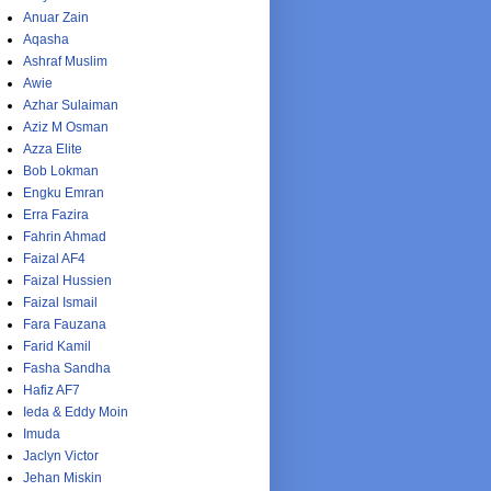
Anuar Zain
Aqasha
Ashraf Muslim
Awie
Azhar Sulaiman
Aziz M Osman
Azza Elite
Bob Lokman
Engku Emran
Erra Fazira
Fahrin Ahmad
Faizal AF4
Faizal Hussien
Faizal Ismail
Fara Fauzana
Farid Kamil
Fasha Sandha
Hafiz AF7
Ieda & Eddy Moin
Imuda
Jaclyn Victor
Jehan Miskin