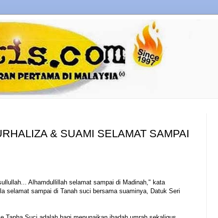
NURHALIZA & SUAMI SELAMAT SAMPAI
llullah... Alhamdullillah selamat sampai di Madinah," kata
bila selamat sampai di Tanah suci bersama suaminya, Datuk Seri
ke Tanha Suci adalah bagi menunaikan ibadah umrah sekaligus