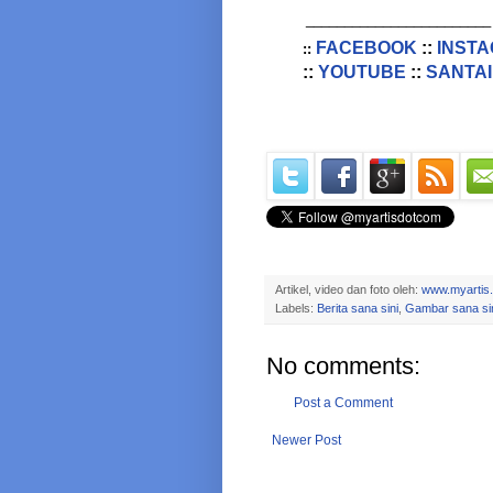
________________________
FACEBOOK
::
INST
::
::
YOUTUBE
::
SANTAI
Artikel, video dan foto oleh:
www.myartis
Labels:
Berita sana sini
,
Gambar sana si
No comments:
Post a Comment
Newer Post