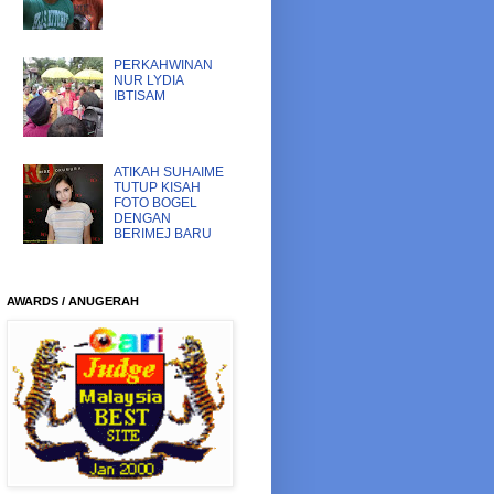
PERKAHWINAN
NUR LYDIA
IBTISAM
ATIKAH SUHAIME
TUTUP KISAH
FOTO BOGEL
DENGAN
BERIMEJ BARU
AWARDS / ANUGERAH