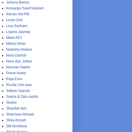
Juliana Banos
Keluarga Yusof Haslam
Kieran Hot FM
Linda Onn
Lisa Surihani
Liyana Jasmay
Mawi AF3
Misha Omar
Natasha Hutson
Nora Danish
Nora dan Johan
Norman Hakim
Pierre Andre
Raja Ema
Rozita Che wan
Safura Yaacob
Sasha & Zain saidin
Shahir
Sharifah Aini
Sharnaaz Ahmad
Shila Amzah
Siti Nordiana