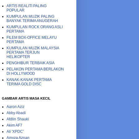
ARTIS REALITI PALING
POPULAR
KUMPULAN MUZIK PALING
BANYAK TERIMA ANUGERAH
KUMPULAN ROCK ORANG ASLI
PERTAMA
FILEM BOX-OFFICE MELAYU
PERTAMA
KUMPULAN MUZIK MALAYSIA
PERTAMA TERJUN
HELIKOPTER
PENGHIBUR TERBAIK ASIA
PELAKON PERTAMA BERLAKON
DI HOLLYWOOD
KANAK-KANAK PERTAMA
TERIMA GOLD DISC
GAMBAR ARTIS MASA KECIL
Aaron Aziz
Abby Abadi
Afdlin Shauki
Akim AF7
Ali 'XPDC'
Amyza Aznan