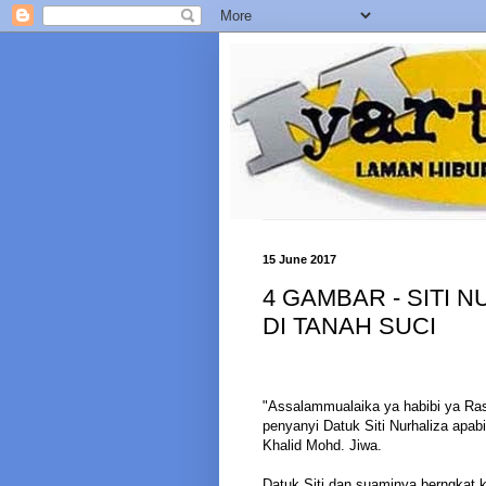
15 June 2017
4 GAMBAR - SITI 
DI TANAH SUCI
"Assalammualaika ya habibi ya Rasu
penyanyi Datuk Siti Nurhaliza apa
Khalid Mohd. Jiwa.
Datuk Siti dan suaminya berngkat 