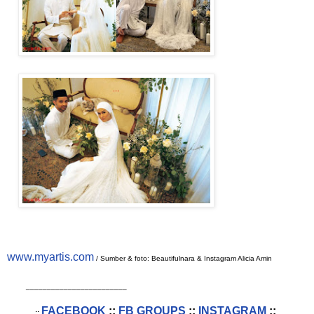
www.myartis.com
/ Sumber & foto: Beautifulnara & Instagram Alicia Amin
________________________
FACEBOOK
::
FB GROUPS
::
INSTAGRAM
::
::