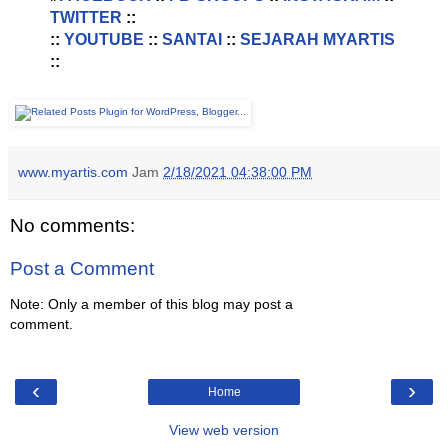
TWITTER
::
::
YOUTUBE
::
SANTAI
::
SEJARAH MYARTIS
::
www.myartis.com
Jam
2/18/2021 04:38:00 PM
No comments:
Post a Comment
Note: Only a member of this blog may post a
comment.
‹
›
Home
View web version