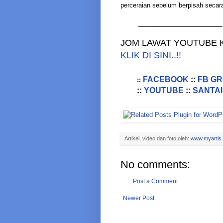
perceraian sebelum berpisah secara
________________________
JOM LAWAT YOUTUBE K
KLIK DI SINI..!!
FACEBOOK
::
FB G
::
::
YOUTUBE
::
SANTAI
Artikel, video dan foto oleh:
www.myartis
No comments:
Post a Comment
Newer Post