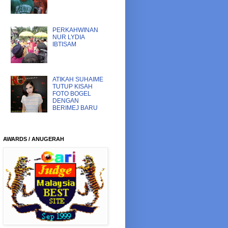
PERKAHWINAN
NUR LYDIA
IBTISAM
ATIKAH SUHAIME
TUTUP KISAH
FOTO BOGEL
DENGAN
BERIMEJ BARU
AWARDS / ANUGERAH