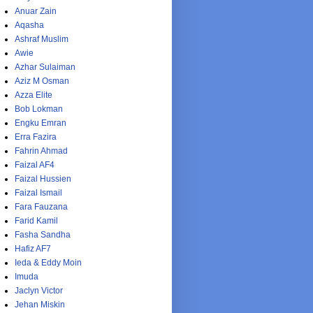
Anuar Zain
Aqasha
Ashraf Muslim
Awie
Azhar Sulaiman
Aziz M Osman
Azza Elite
Bob Lokman
Engku Emran
Erra Fazira
Fahrin Ahmad
Faizal AF4
Faizal Hussien
Faizal Ismail
Fara Fauzana
Farid Kamil
Fasha Sandha
Hafiz AF7
Ieda & Eddy Moin
Imuda
Jaclyn Victor
Jehan Miskin