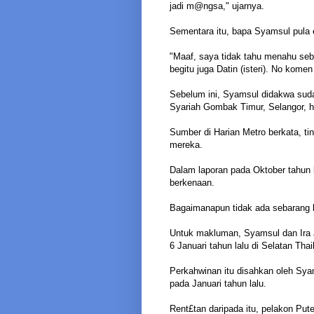
jadi m@ngsa," ujarnya.
Sementara itu, bapa Syamsul pula 
"Maaf, saya tidak tahu menahu se
begitu juga Datin (isteri). No kome
Sebelum ini, Syamsul didakwa sud
Syariah Gombak Timur, Selangor, har
Sumber di Harian Metro berkata, ti
mereka.
Dalam laporan pada Oktober tahun l
berkenaan.
Bagaimanapun tidak ada sebarang 
Untuk makluman, Syamsul dan Ira 
6 Januari tahun lalu di Selatan Thai
Perkahwinan itu disahkan oleh Sya
pada Januari tahun lalu.
Rent£tan daripada itu, pelakon Put