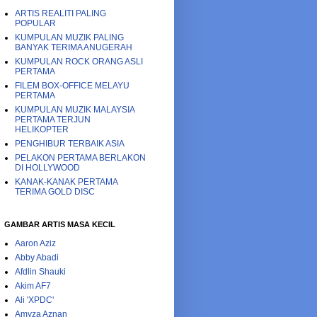
ARTIS REALITI PALING
POPULAR
KUMPULAN MUZIK PALING
BANYAK TERIMA ANUGERAH
KUMPULAN ROCK ORANG ASLI
PERTAMA
FILEM BOX-OFFICE MELAYU
PERTAMA
KUMPULAN MUZIK MALAYSIA
PERTAMA TERJUN
HELIKOPTER
PENGHIBUR TERBAIK ASIA
PELAKON PERTAMA BERLAKON
DI HOLLYWOOD
KANAK-KANAK PERTAMA
TERIMA GOLD DISC
GAMBAR ARTIS MASA KECIL
Aaron Aziz
Abby Abadi
Afdlin Shauki
Akim AF7
Ali 'XPDC'
Amyza Aznan