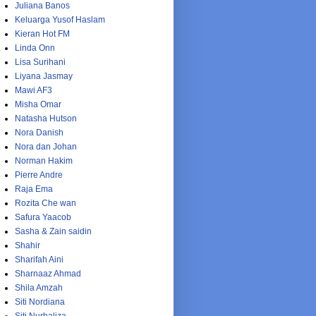
Juliana Banos
Keluarga Yusof Haslam
Kieran Hot FM
Linda Onn
Lisa Surihani
Liyana Jasmay
Mawi AF3
Misha Omar
Natasha Hutson
Nora Danish
Nora dan Johan
Norman Hakim
Pierre Andre
Raja Ema
Rozita Che wan
Safura Yaacob
Sasha & Zain saidin
Shahir
Sharifah Aini
Sharnaaz Ahmad
Shila Amzah
Siti Nordiana