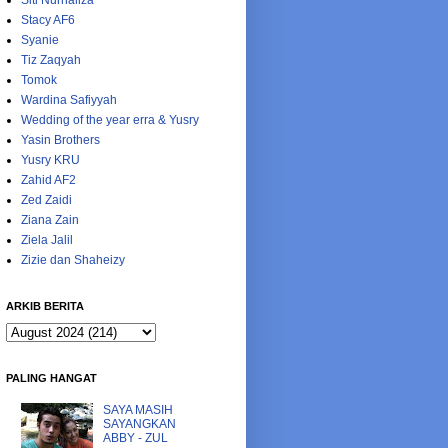
Siti Nurhaliza
Stacy AF6
Syanie
Tiz Zaqyah
Tomok
Wardina Safiyyah
Wedding of the year erra & Yusry
Yasin Brothers
Yusry KRU
Zahid AF2
Zed Zaidi
Ziana Zain
Ziela Jalil
Zizie dan Shaheizy
ARKIB BERITA
PALING HANGAT
SAYA MASIH
SAYANGKAN
ABBY - ZUL