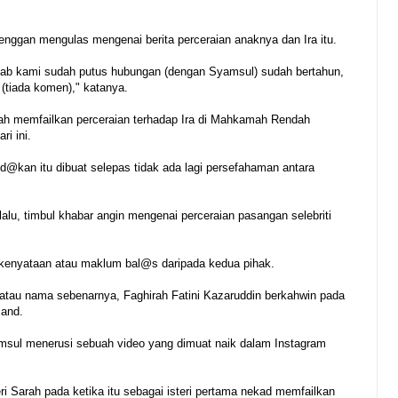
enggan mengulas mengenai berita perceraian anaknya dan Ira itu.
bab kami sudah putus hubungan (dengan Syamsul) sudah bertahun,
n (tiada komen)," katanya.
ah memfailkan perceraian terhadap Ira di Mahkamah Rendah
i ini.
nd@kan itu dibuat selepas tidak ada lagi persefahaman antara
alu, timbul khabar angin mengenai perceraian pasangan selebriti
kenyataan atau maklum bal@s daripada kedua pihak.
atau nama sebenarnya, Faghirah Fatini Kazaruddin berkahwin pada
land.
msul menerusi sebuah video yang dimuat naik dalam Instagram
eri Sarah pada ketika itu sebagai isteri pertama nekad memfailkan