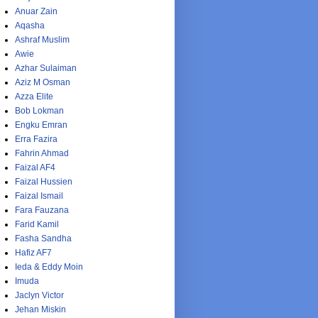
Anuar Zain
Aqasha
Ashraf Muslim
Awie
Azhar Sulaiman
Aziz M Osman
Azza Elite
Bob Lokman
Engku Emran
Erra Fazira
Fahrin Ahmad
Faizal AF4
Faizal Hussien
Faizal Ismail
Fara Fauzana
Farid Kamil
Fasha Sandha
Hafiz AF7
Ieda & Eddy Moin
Imuda
Jaclyn Victor
Jehan Miskin