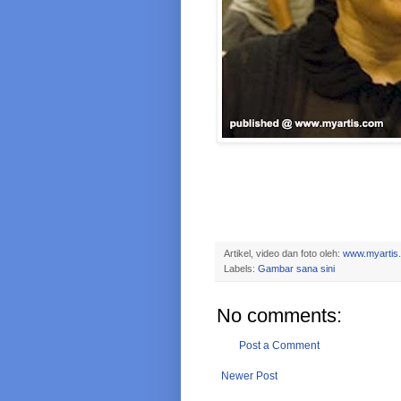
Artikel, video dan foto oleh:
www.myartis
Labels:
Gambar sana sini
No comments:
Post a Comment
Newer Post