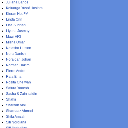
Juliana Banos
Keluarga Yusof Haslam
Kieran Hot FM
Linda Onn
Lisa Surihani
Liyana Jasmay
Mawi AF3
Misha Omar
Natasha Hutson
Nora Danish
Nora dan Johan
Norman Hakim
Pierre Andre
Raja Ema
Rozita Che wan
Safura Yaacob
Sasha & Zain saidin
Shahir
Sharifah Aini
Sharnaaz Ahmad
Shila Amzah
Siti Nordiana