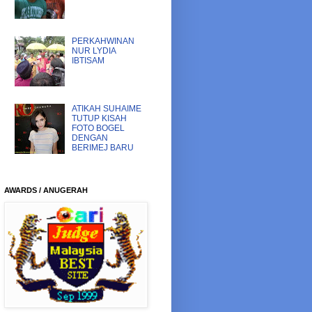
PERKAHWINAN
NUR LYDIA
IBTISAM
ATIKAH SUHAIME
TUTUP KISAH
FOTO BOGEL
DENGAN
BERIMEJ BARU
AWARDS / ANUGERAH