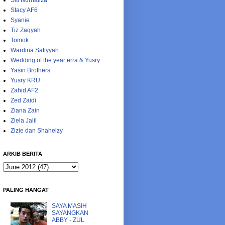
Siti Nurhaliza
Stacy AF6
Syanie
Tiz Zaqyah
Tomok
Wardina Safiyyah
Wedding of the year erra & Yusry
Yasin Brothers
Yusry KRU
Zahid AF2
Zed Zaidi
Ziana Zain
Ziela Jalil
Zizie dan Shaheizy
ARKIB BERITA
PALING HANGAT
SAYA MASIH
SAYANGKAN
ABBY - ZUL