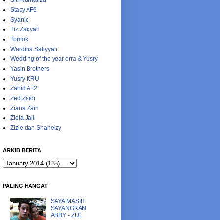
Siti Nurhaliza
Stacy AF6
Syanie
Tiz Zaqyah
Tomok
Wardina Safiyyah
Wedding of the year erra & Yusry
Yasin Brothers
Yusry KRU
Zahid AF2
Zed Zaidi
Ziana Zain
Ziela Jalil
Zizie dan Shaheizy
ARKIB BERITA
PALING HANGAT
SAYA MASIH
SAYANGKAN
ABBY - ZUL