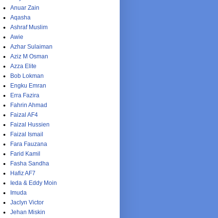
Anuar Zain
Aqasha
Ashraf Muslim
Awie
Azhar Sulaiman
Aziz M Osman
Azza Elite
Bob Lokman
Engku Emran
Erra Fazira
Fahrin Ahmad
Faizal AF4
Faizal Hussien
Faizal Ismail
Fara Fauzana
Farid Kamil
Fasha Sandha
Hafiz AF7
Ieda & Eddy Moin
Imuda
Jaclyn Victor
Jehan Miskin