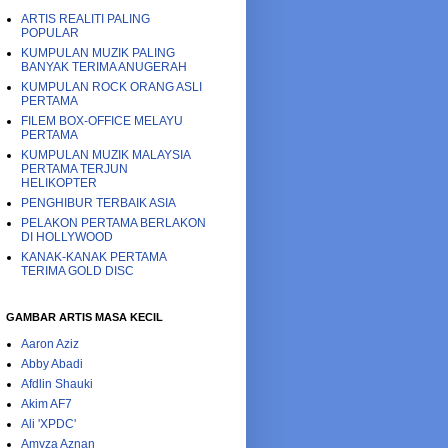
ARTIS REALITI PALING
POPULAR
KUMPULAN MUZIK PALING
BANYAK TERIMA ANUGERAH
KUMPULAN ROCK ORANG ASLI
PERTAMA
FILEM BOX-OFFICE MELAYU
PERTAMA
KUMPULAN MUZIK MALAYSIA
PERTAMA TERJUN
HELIKOPTER
PENGHIBUR TERBAIK ASIA
PELAKON PERTAMA BERLAKON
DI HOLLYWOOD
KANAK-KANAK PERTAMA
TERIMA GOLD DISC
GAMBAR ARTIS MASA KECIL
Aaron Aziz
Abby Abadi
Afdlin Shauki
Akim AF7
Ali 'XPDC'
Amyza Aznan