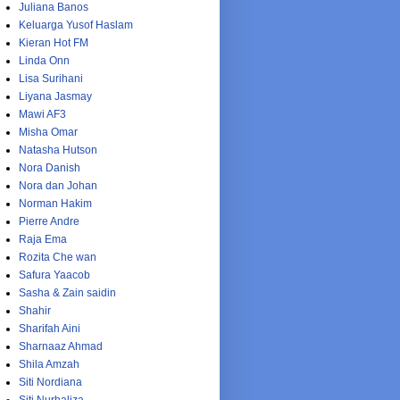
Juliana Banos
Keluarga Yusof Haslam
Kieran Hot FM
Linda Onn
Lisa Surihani
Liyana Jasmay
Mawi AF3
Misha Omar
Natasha Hutson
Nora Danish
Nora dan Johan
Norman Hakim
Pierre Andre
Raja Ema
Rozita Che wan
Safura Yaacob
Sasha & Zain saidin
Shahir
Sharifah Aini
Sharnaaz Ahmad
Shila Amzah
Siti Nordiana