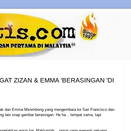
GAT ZIZAN & EMMA 'BERASINGAN 'DI
zak dan Emma Ma'embong yang mengembara ke San Francisco dan
g lain snap gambar berasingan. Ha ha... tempat sama, tapi
elakkan gosip liar. Maklumlah... ramai yang menanti peluang