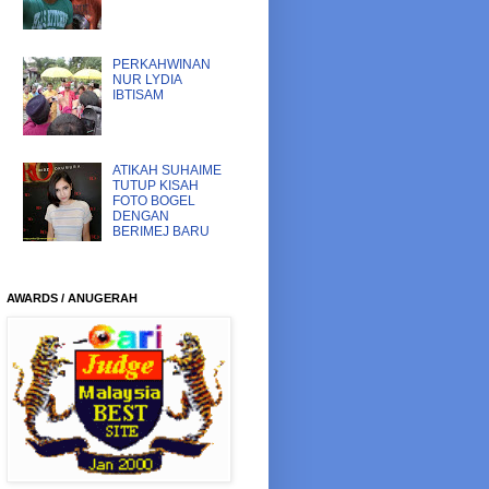
PERKAHWINAN
NUR LYDIA
IBTISAM
ATIKAH SUHAIME
TUTUP KISAH
FOTO BOGEL
DENGAN
BERIMEJ BARU
AWARDS / ANUGERAH