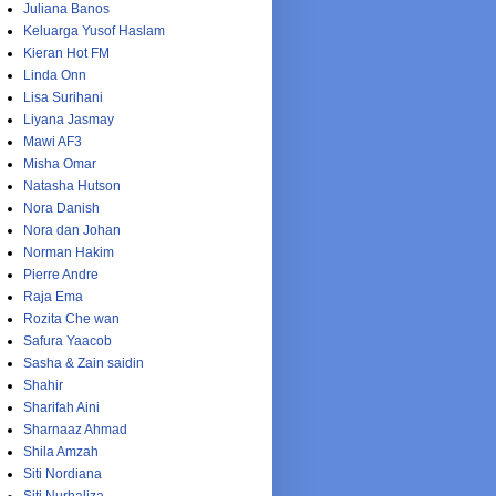
Juliana Banos
Keluarga Yusof Haslam
Kieran Hot FM
Linda Onn
Lisa Surihani
Liyana Jasmay
Mawi AF3
Misha Omar
Natasha Hutson
Nora Danish
Nora dan Johan
Norman Hakim
Pierre Andre
Raja Ema
Rozita Che wan
Safura Yaacob
Sasha & Zain saidin
Shahir
Sharifah Aini
Sharnaaz Ahmad
Shila Amzah
Siti Nordiana