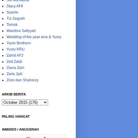
Siti Nurhaliza
Stacy AF6
Syanie
Tiz Zaqyah
Tomok
Wardina Safiyyah
Wedding of the year erra & Yusry
Yasin Brothers
Yusry KRU
Zahid AF2
Zed Zaidi
Ziana Zain
Ziela Jalil
Zizie dan Shaheizy
ARKIB BERITA
PALING HANGAT
AWARDS / ANUGERAH