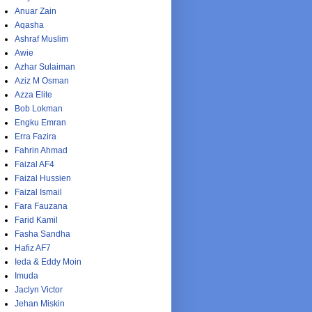
Anuar Zain
Aqasha
Ashraf Muslim
Awie
Azhar Sulaiman
Aziz M Osman
Azza Elite
Bob Lokman
Engku Emran
Erra Fazira
Fahrin Ahmad
Faizal AF4
Faizal Hussien
Faizal Ismail
Fara Fauzana
Farid Kamil
Fasha Sandha
Hafiz AF7
Ieda & Eddy Moin
Imuda
Jaclyn Victor
Jehan Miskin