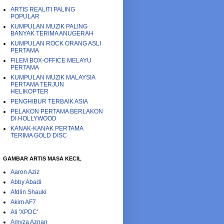
ARTIS REALITI PALING
POPULAR
KUMPULAN MUZIK PALING
BANYAK TERIMA ANUGERAH
KUMPULAN ROCK ORANG ASLI
PERTAMA
FILEM BOX-OFFICE MELAYU
PERTAMA
KUMPULAN MUZIK MALAYSIA
PERTAMA TERJUN
HELIKOPTER
PENGHIBUR TERBAIK ASIA
PELAKON PERTAMA BERLAKON
DI HOLLYWOOD
KANAK-KANAK PERTAMA
TERIMA GOLD DISC
GAMBAR ARTIS MASA KECIL
Aaron Aziz
Abby Abadi
Afdlin Shauki
Akim AF7
Ali 'XPDC'
Amyza Aznan