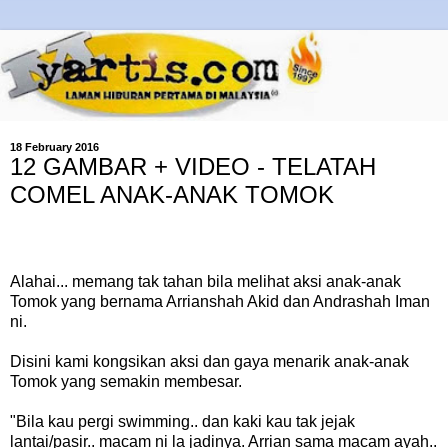
18 February 2016
12 GAMBAR + VIDEO - TELATAH
COMEL ANAK-ANAK TOMOK
Alahai... memang tak tahan bila melihat aksi anak-anak
Tomok yang bernama Arrianshah Akid dan Andrashah Iman
ni.
Disini kami kongsikan aksi dan gaya menarik anak-anak
Tomok yang semakin membesar.
"Bila kau pergi swimming.. dan kaki kau tak jejak
lantai/pasir.. macam ni la jadinya. Arrian sama macam ayah..