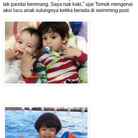
tak pandai berenang. Saya nak kaki," ujar Tomok mengenai
aksi lucu anak sulungnya ketika berada di swimming pool.