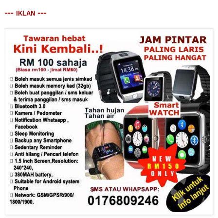
---
---
IKLAN