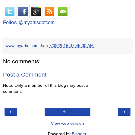
Follow @myartisdotcom
www.myartis.com
Jam
7/09/2016 07:45:00 AM
No comments:
Post a Comment
Note: Only a member of this blog may post a
comment.
‹
›
Home
View web version
Powered by
Blogger
.