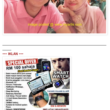
_______________________________________________
____
---
---
IKLAN