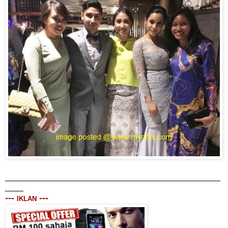
_______________________________________________
____
---
---
IKLAN