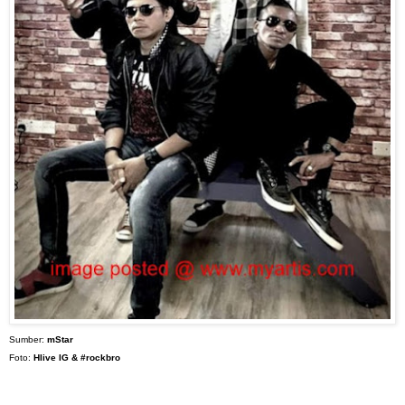
Sumber:
mStar
Foto:
Hlive IG & #rockbro