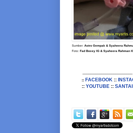
Sumber:
Astro Gempak & Syaheera Rahm
Foto:
Fad Bocey IG & Syaheera Rahman I
________________________
FACEBOOK
::
INST
::
::
YOUTUBE
::
SANTAI