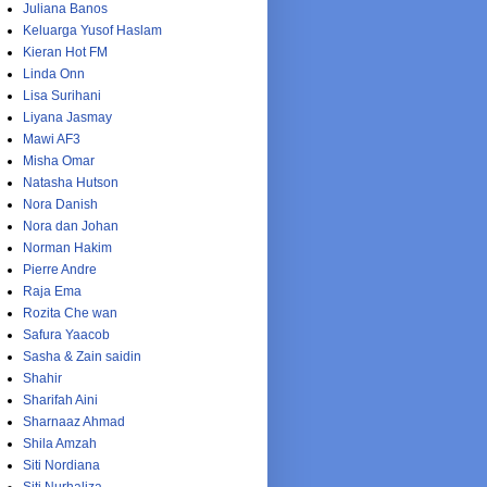
Juliana Banos
Keluarga Yusof Haslam
Kieran Hot FM
Linda Onn
Lisa Surihani
Liyana Jasmay
Mawi AF3
Misha Omar
Natasha Hutson
Nora Danish
Nora dan Johan
Norman Hakim
Pierre Andre
Raja Ema
Rozita Che wan
Safura Yaacob
Sasha & Zain saidin
Shahir
Sharifah Aini
Sharnaaz Ahmad
Shila Amzah
Siti Nordiana