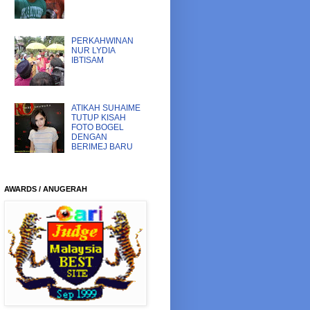
PERKAHWINAN
NUR LYDIA
IBTISAM
ATIKAH SUHAIME
TUTUP KISAH
FOTO BOGEL
DENGAN
BERIMEJ BARU
AWARDS / ANUGERAH