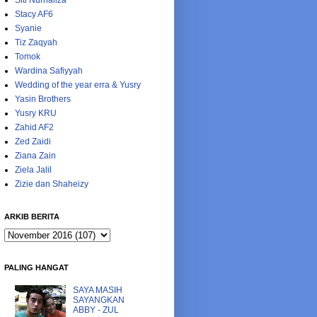
Siti Nurhaliza
Stacy AF6
Syanie
Tiz Zaqyah
Tomok
Wardina Safiyyah
Wedding of the year erra & Yusry
Yasin Brothers
Yusry KRU
Zahid AF2
Zed Zaidi
Ziana Zain
Ziela Jalil
Zizie dan Shaheizy
ARKIB BERITA
PALING HANGAT
SAYA MASIH
SAYANGKAN
ABBY - ZUL