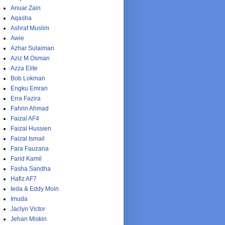
Anuar Zain
Aqasha
Ashraf Muslim
Awie
Azhar Sulaiman
Aziz M Osman
Azza Elite
Bob Lokman
Engku Emran
Erra Fazira
Fahrin Ahmad
Faizal AF4
Faizal Hussien
Faizal Ismail
Fara Fauzana
Farid Kamil
Fasha Sandha
Hafiz AF7
Ieda & Eddy Moin
Imuda
Jaclyn Victor
Jehan Miskin