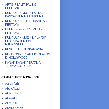
ARTIS REALITI PALING
POPULAR
KUMPULAN MUZIK PALING
BANYAK TERIMA ANUGERAH
KUMPULAN ROCK ORANG ASLI
PERTAMA
FILEM BOX-OFFICE MELAYU
PERTAMA
KUMPULAN MUZIK MALAYSIA
PERTAMA TERJUN
HELIKOPTER
PENGHIBUR TERBAIK ASIA
PELAKON PERTAMA BERLAKON
DI HOLLYWOOD
KANAK-KANAK PERTAMA
TERIMA GOLD DISC
GAMBAR ARTIS MASA KECIL
Aaron Aziz
Abby Abadi
Afdlin Shauki
Akim AF7
Ali 'XPDC'
Amyza Aznan