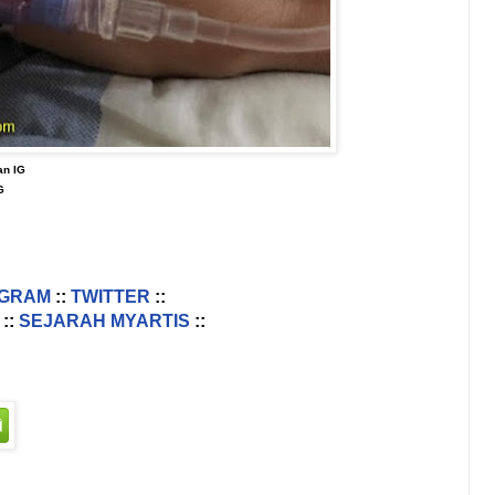
an IG
G
AGRAM
::
TWITTER
::
::
SEJARAH MYARTIS
::