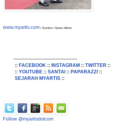
www.myartis.com
/ Sumber: Harian Metro
________________________
::
FACEBOOK
::
INSTAGRAM
::
TWITTER
::
::
YOUTUBE
::
SANTAI
::
PAPARAZZI
::
SEJARAH MYARTIS
::
Follow @myartisdotcom