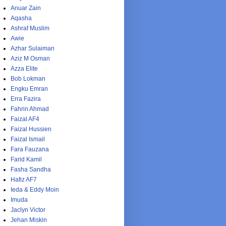
Anuar Zain
Aqasha
Ashraf Muslim
Awie
Azhar Sulaiman
Aziz M Osman
Azza Elite
Bob Lokman
Engku Emran
Erra Fazira
Fahrin Ahmad
Faizal AF4
Faizal Hussien
Faizal Ismail
Fara Fauzana
Farid Kamil
Fasha Sandha
Hafiz AF7
Ieda & Eddy Moin
Imuda
Jaclyn Victor
Jehan Miskin