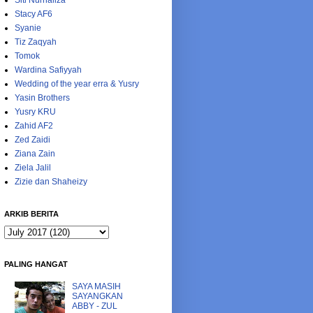
Siti Nurhaliza
Stacy AF6
Syanie
Tiz Zaqyah
Tomok
Wardina Safiyyah
Wedding of the year erra & Yusry
Yasin Brothers
Yusry KRU
Zahid AF2
Zed Zaidi
Ziana Zain
Ziela Jalil
Zizie dan Shaheizy
ARKIB BERITA
PALING HANGAT
SAYA MASIH
SAYANGKAN
ABBY - ZUL