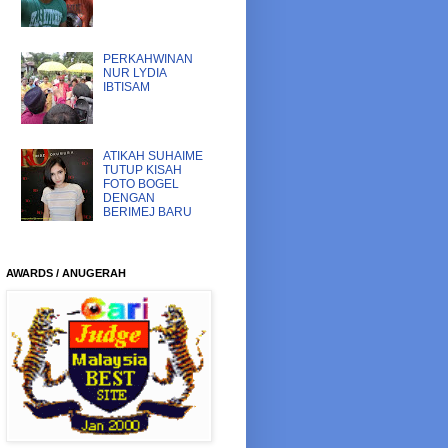
PERKAHWINAN
NUR LYDIA
IBTISAM
ATIKAH SUHAIME
TUTUP KISAH
FOTO BOGEL
DENGAN
BERIMEJ BARU
AWARDS / ANUGERAH