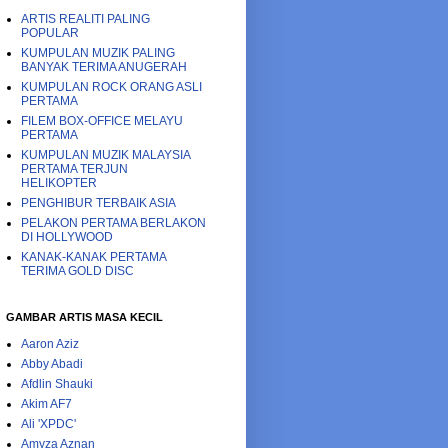
ARTIS REALITI PALING
POPULAR
KUMPULAN MUZIK PALING
BANYAK TERIMA ANUGERAH
KUMPULAN ROCK ORANG ASLI
PERTAMA
FILEM BOX-OFFICE MELAYU
PERTAMA
KUMPULAN MUZIK MALAYSIA
PERTAMA TERJUN
HELIKOPTER
PENGHIBUR TERBAIK ASIA
PELAKON PERTAMA BERLAKON
DI HOLLYWOOD
KANAK-KANAK PERTAMA
TERIMA GOLD DISC
GAMBAR ARTIS MASA KECIL
Aaron Aziz
Abby Abadi
Afdlin Shauki
Akim AF7
Ali 'XPDC'
Amyza Aznan