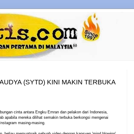
UDYA (SYTD) KINI MAKIN TERBUKA
ungan cinta antara Engku Emran dan pelakon dari Indonesia,
ab apabila mereka dilihat semakin terbuka berkongsi mengenai
 Instagram masing-masing.
, beliau memuatnaik sebuah video dengan kapsyen 'mind blowing'