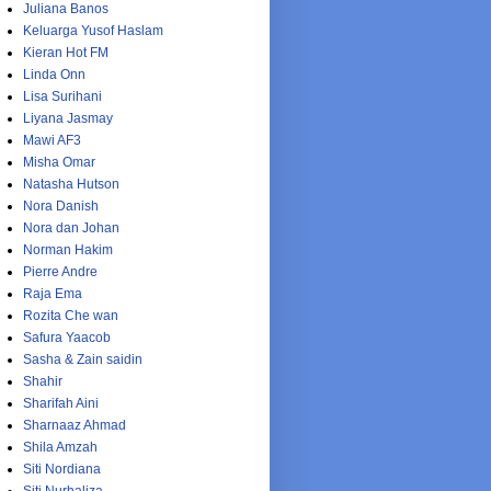
Juliana Banos
Keluarga Yusof Haslam
Kieran Hot FM
Linda Onn
Lisa Surihani
Liyana Jasmay
Mawi AF3
Misha Omar
Natasha Hutson
Nora Danish
Nora dan Johan
Norman Hakim
Pierre Andre
Raja Ema
Rozita Che wan
Safura Yaacob
Sasha & Zain saidin
Shahir
Sharifah Aini
Sharnaaz Ahmad
Shila Amzah
Siti Nordiana