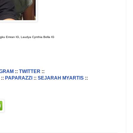
gku Emran IG, Laudya Cynthia Bella IG
AGRAM
::
TWITTER
::
::
PAPARAZZI
::
SEJARAH MYARTIS
::