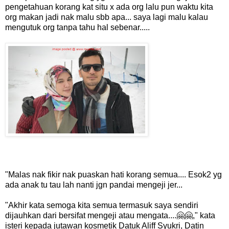
pengetahuan korang kat situ x ada org lalu pun waktu kita
org makan jadi nak malu sbb apa... saya lagi malu kalau
mengutuk org tanpa tahu hal sebenar.....
"Malas nak fikir nak puaskan hati korang semua.... Esok2 yg
ada anak tu tau lah nanti jgn pandai mengeji jer...
"Akhir kata semoga kita semua termasuk saya sendiri
dijauhkan dari bersifat mengeji atau mengata....🤗🤗," kata
isteri kepada jutawan kosmetik Datuk Aliff Syukri, Datin