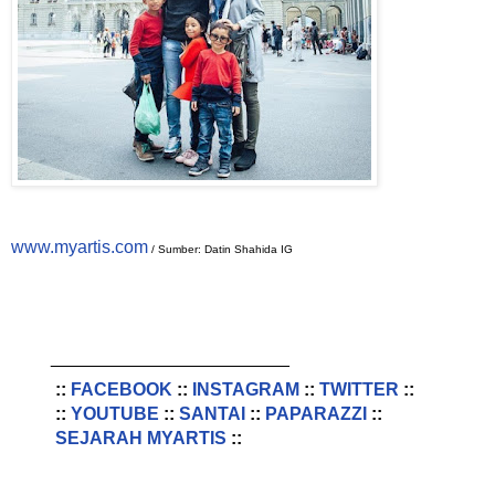
www.myartis.com
/ Sumber: Datin Shahida IG
________________________
::
FACEBOOK
::
INSTAGRAM
::
TWITTER
::
::
YOUTUBE
::
SANTAI
::
PAPARAZZI
::
SEJARAH MYARTIS
::