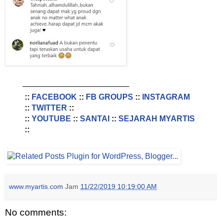
________________________
::
FACEBOOK
::
FB GROUPS
::
INSTAGRAM
::
TWITTER
::
::
YOUTUBE
::
SANTAI
::
SEJARAH MYARTIS
::
www.myartis.com
Jam
11/22/2019 10:19:00 AM
No comments: