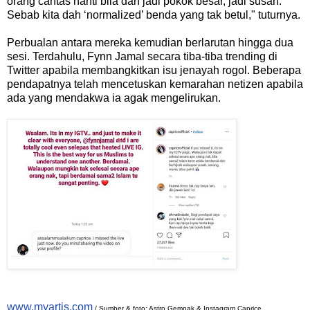
orang cantas nanti bila dah jadi pokok besar, jadi susah.
Sebab kita dah ‘normalized’ benda yang tak betul," tuturnya.
Perbualan antara mereka kemudian berlarutan hingga dua
sesi. Terdahulu, Fynn Jamal secara tiba-tiba trending di
Twitter apabila membangkitkan isu jenayah rogol. Beberapa
pendapatnya telah mencetuskan kemarahan netizen apabila
ada yang mendakwa ia agak mengelirukan.
www.myartis.com
/ Sumber & foto: Astro Gempak & Instagram Caprice