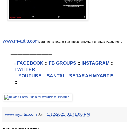
www.myartis.com
/ Sumber & foto: mStar, Instagram Adam Shahz & Fatin Afeefa
________________________
FACEBOOK
::
FB GROUPS
::
INSTAGRAM
::
::
TWITTER
::
::
YOUTUBE
::
SANTAI
::
SEJARAH MYARTIS
::
www.myartis.com
Jam
1/12/2021 02:41:00 PM