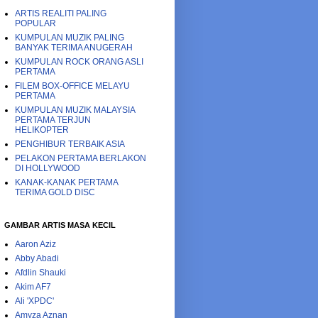
ARTIS REALITI PALING
POPULAR
KUMPULAN MUZIK PALING
BANYAK TERIMA ANUGERAH
KUMPULAN ROCK ORANG ASLI
PERTAMA
FILEM BOX-OFFICE MELAYU
PERTAMA
KUMPULAN MUZIK MALAYSIA
PERTAMA TERJUN
HELIKOPTER
PENGHIBUR TERBAIK ASIA
PELAKON PERTAMA BERLAKON
DI HOLLYWOOD
KANAK-KANAK PERTAMA
TERIMA GOLD DISC
GAMBAR ARTIS MASA KECIL
Aaron Aziz
Abby Abadi
Afdlin Shauki
Akim AF7
Ali 'XPDC'
Amyza Aznan