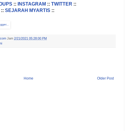
OUPS
::
INSTAGRAM
::
TWITTER
::
::
SEJARAH MYARTIS
::
.com
Jam
2/21/2021 05:28:00 PM
ni
Home
Older Post