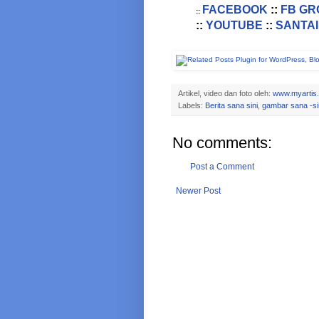
FACEBOOK
::
FB GR
::
::
YOUTUBE
::
SANTAI
Artikel, video dan foto oleh:
www.myartis
Labels:
Berita sana sini
,
gambar sana -si
No comments:
Post a Comment
Newer Post