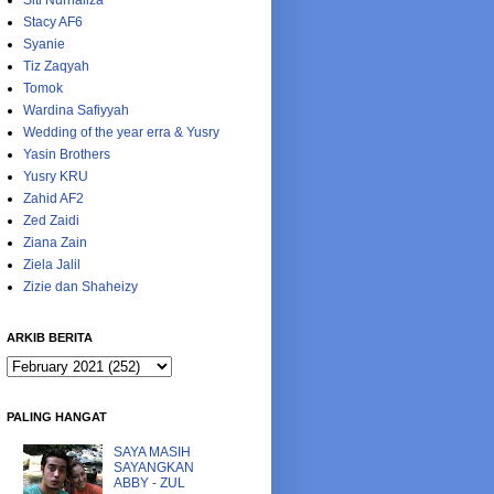
Siti Nurhaliza
Stacy AF6
Syanie
Tiz Zaqyah
Tomok
Wardina Safiyyah
Wedding of the year erra & Yusry
Yasin Brothers
Yusry KRU
Zahid AF2
Zed Zaidi
Ziana Zain
Ziela Jalil
Zizie dan Shaheizy
ARKIB BERITA
PALING HANGAT
SAYA MASIH
SAYANGKAN
ABBY - ZUL