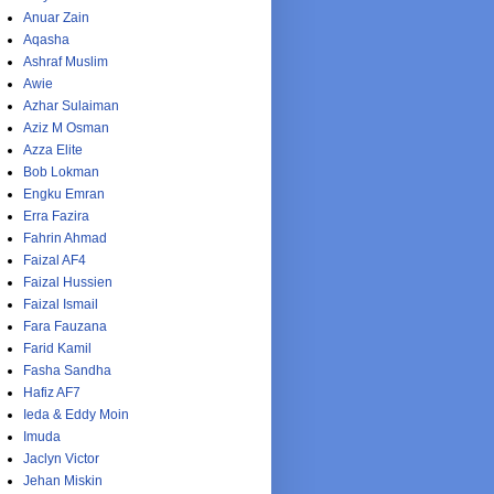
Anuar Zain
Aqasha
Ashraf Muslim
Awie
Azhar Sulaiman
Aziz M Osman
Azza Elite
Bob Lokman
Engku Emran
Erra Fazira
Fahrin Ahmad
Faizal AF4
Faizal Hussien
Faizal Ismail
Fara Fauzana
Farid Kamil
Fasha Sandha
Hafiz AF7
Ieda & Eddy Moin
Imuda
Jaclyn Victor
Jehan Miskin