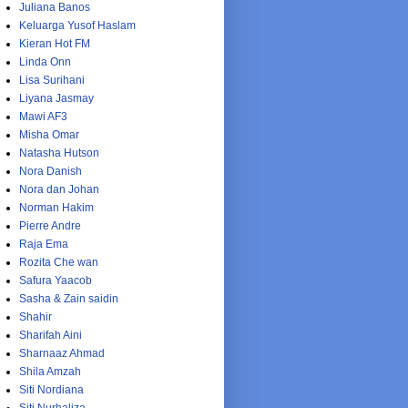
Juliana Banos
Keluarga Yusof Haslam
Kieran Hot FM
Linda Onn
Lisa Surihani
Liyana Jasmay
Mawi AF3
Misha Omar
Natasha Hutson
Nora Danish
Nora dan Johan
Norman Hakim
Pierre Andre
Raja Ema
Rozita Che wan
Safura Yaacob
Sasha & Zain saidin
Shahir
Sharifah Aini
Sharnaaz Ahmad
Shila Amzah
Siti Nordiana