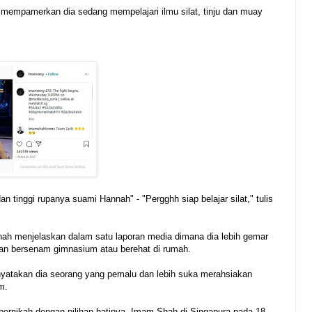
 mempamerkan dia sedang mempelajari ilmu silat, tinju dan muay
dan tinggi rupanya suami Hannah" - "Pergghh siap belajar silat," tulis
ah menjelaskan dalam satu laporan media dimana dia lebih gemar
an bersenam gimnasium atau berehat di rumah.
atakan dia seorang yang pemalu dan lebih suka merahsiakan
m.
ernikah dengan pilihan hatinya, Imam Shah di Singapura pada 18