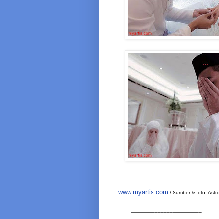
www.myartis.com
/ Sumber & foto: Ast
________________________