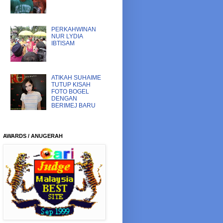
PERKAHWINAN
NUR LYDIA
IBTISAM
ATIKAH SUHAIME
TUTUP KISAH
FOTO BOGEL
DENGAN
BERIMEJ BARU
AWARDS / ANUGERAH