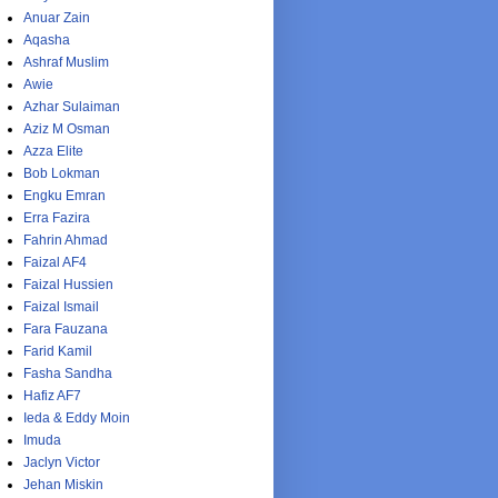
Anuar Zain
Aqasha
Ashraf Muslim
Awie
Azhar Sulaiman
Aziz M Osman
Azza Elite
Bob Lokman
Engku Emran
Erra Fazira
Fahrin Ahmad
Faizal AF4
Faizal Hussien
Faizal Ismail
Fara Fauzana
Farid Kamil
Fasha Sandha
Hafiz AF7
Ieda & Eddy Moin
Imuda
Jaclyn Victor
Jehan Miskin