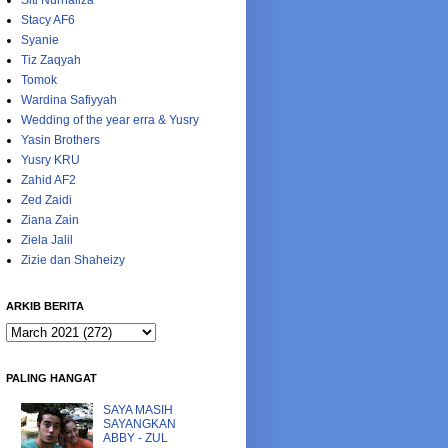
Siti Nurhaliza
Stacy AF6
Syanie
Tiz Zaqyah
Tomok
Wardina Safiyyah
Wedding of the year erra & Yusry
Yasin Brothers
Yusry KRU
Zahid AF2
Zed Zaidi
Ziana Zain
Ziela Jalil
Zizie dan Shaheizy
ARKIB BERITA
PALING HANGAT
SAYA MASIH
SAYANGKAN
ABBY - ZUL