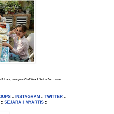
utifulnara, Instagram Chef Wan & Serina Redzuawan
OUPS
::
INSTAGRAM
::
TWITTER
::
::
SEJARAH MYARTIS
::