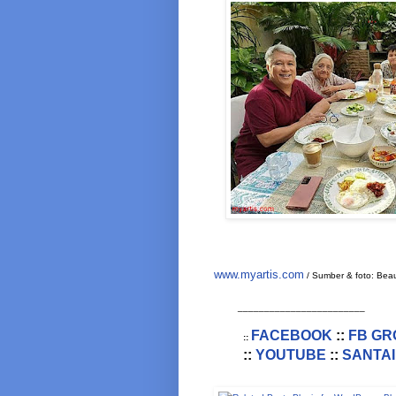
www.myartis.com
/ Sumber & foto: Bea
________________________
FACEBOOK
::
FB GR
::
::
YOUTUBE
::
SANTAI