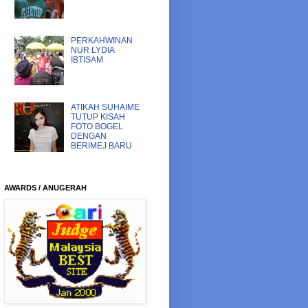
PERKAHWINAN
NUR LYDIA
IBTISAM
ATIKAH SUHAIME
TUTUP KISAH
FOTO BOGEL
DENGAN
BERIMEJ BARU
AWARDS / ANUGERAH