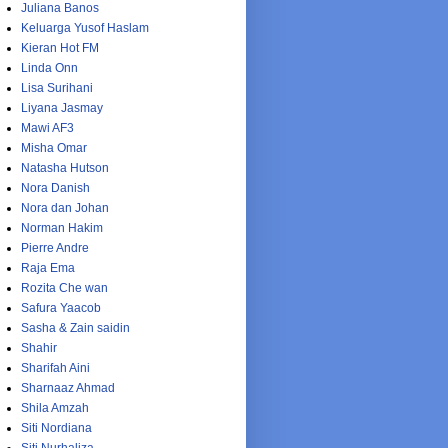
Juliana Banos
Keluarga Yusof Haslam
Kieran Hot FM
Linda Onn
Lisa Surihani
Liyana Jasmay
Mawi AF3
Misha Omar
Natasha Hutson
Nora Danish
Nora dan Johan
Norman Hakim
Pierre Andre
Raja Ema
Rozita Che wan
Safura Yaacob
Sasha & Zain saidin
Shahir
Sharifah Aini
Sharnaaz Ahmad
Shila Amzah
Siti Nordiana