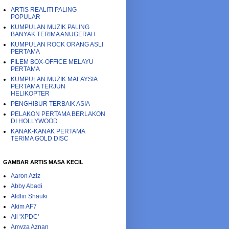
ARTIS REALITI PALING
POPULAR
KUMPULAN MUZIK PALING
BANYAK TERIMA ANUGERAH
KUMPULAN ROCK ORANG ASLI
PERTAMA
FILEM BOX-OFFICE MELAYU
PERTAMA
KUMPULAN MUZIK MALAYSIA
PERTAMA TERJUN
HELIKOPTER
PENGHIBUR TERBAIK ASIA
PELAKON PERTAMA BERLAKON
DI HOLLYWOOD
KANAK-KANAK PERTAMA
TERIMA GOLD DISC
GAMBAR ARTIS MASA KECIL
Aaron Aziz
Abby Abadi
Afdlin Shauki
Akim AF7
Ali 'XPDC'
Amyza Aznan