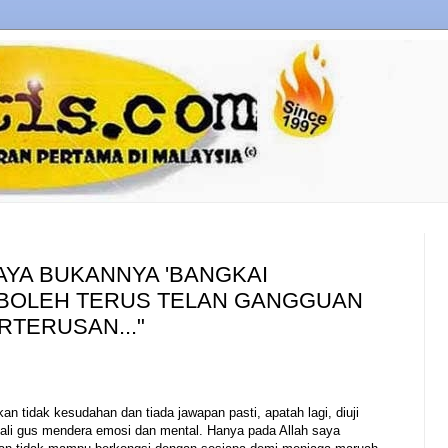
AYA BUKANNYA 'BANGKAI
 BOLEH TERUS TELAN GANGGUAN
RTERUSAN..."
n tidak kesudahan dan tiada jawapan pasti, apatah lagi, diuji
ali gus mendera emosi dan mental. Hanya pada Allah saya