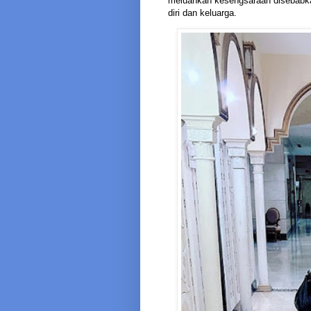
meluahkan kesengsaraan disebabk
diri dan keluarga.