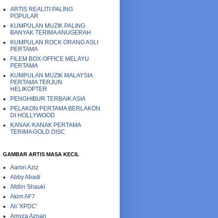
ARTIS REALITI PALING
POPULAR
KUMPULAN MUZIK PALING
BANYAK TERIMA ANUGERAH
KUMPULAN ROCK ORANG ASLI
PERTAMA
FILEM BOX-OFFICE MELAYU
PERTAMA
KUMPULAN MUZIK MALAYSIA
PERTAMA TERJUN
HELIKOPTER
PENGHIBUR TERBAIK ASIA
PELAKON PERTAMA BERLAKON
DI HOLLYWOOD
KANAK-KANAK PERTAMA
TERIMA GOLD DISC
GAMBAR ARTIS MASA KECIL
Aaron Aziz
Abby Abadi
Afdlin Shauki
Akim AF7
Ali 'XPDC'
Amyza Aznan