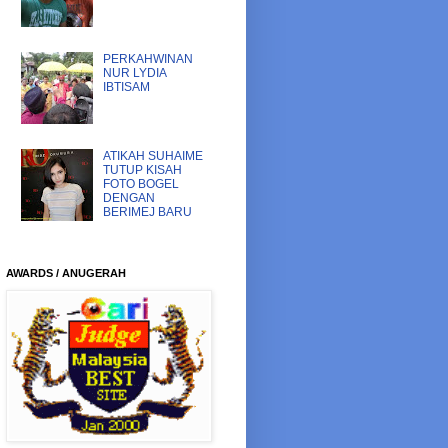
PERKAHWINAN
NUR LYDIA
IBTISAM
ATIKAH SUHAIME
TUTUP KISAH
FOTO BOGEL
DENGAN
BERIMEJ BARU
AWARDS / ANUGERAH