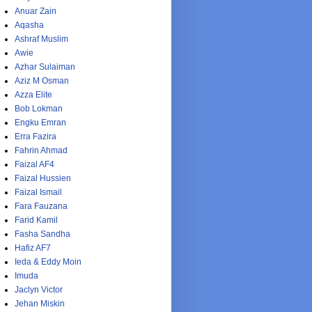
Anuar Zain
Aqasha
Ashraf Muslim
Awie
Azhar Sulaiman
Aziz M Osman
Azza Elite
Bob Lokman
Engku Emran
Erra Fazira
Fahrin Ahmad
Faizal AF4
Faizal Hussien
Faizal Ismail
Fara Fauzana
Farid Kamil
Fasha Sandha
Hafiz AF7
Ieda & Eddy Moin
Imuda
Jaclyn Victor
Jehan Miskin