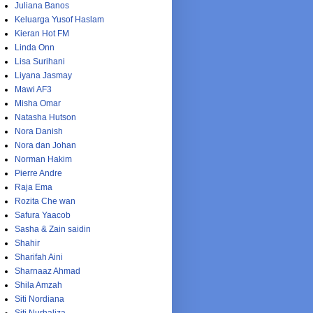
Juliana Banos
Keluarga Yusof Haslam
Kieran Hot FM
Linda Onn
Lisa Surihani
Liyana Jasmay
Mawi AF3
Misha Omar
Natasha Hutson
Nora Danish
Nora dan Johan
Norman Hakim
Pierre Andre
Raja Ema
Rozita Che wan
Safura Yaacob
Sasha & Zain saidin
Shahir
Sharifah Aini
Sharnaaz Ahmad
Shila Amzah
Siti Nordiana