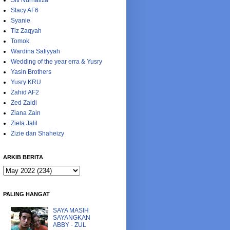
Siti Nurhaliza
Stacy AF6
Syanie
Tiz Zaqyah
Tomok
Wardina Safiyyah
Wedding of the year erra & Yusry
Yasin Brothers
Yusry KRU
Zahid AF2
Zed Zaidi
Ziana Zain
Ziela Jalil
Zizie dan Shaheizy
ARKIB BERITA
PALING HANGAT
SAYA MASIH
SAYANGKAN
ABBY - ZUL