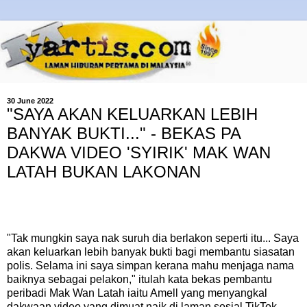
30 June 2022
"SAYA AKAN KELUARKAN LEBIH
BANYAK BUKTI..." - BEKAS PA
DAKWA VIDEO 'SYIRIK' MAK WAN
LATAH BUKAN LAKONAN
"Tak mungkin saya nak suruh dia berlakon seperti itu... Saya
akan keluarkan lebih banyak bukti bagi membantu siasatan
polis. Selama ini saya simpan kerana mahu menjaga nama
baiknya sebagai pelakon," itulah kata bekas pembantu
peribadi Mak Wan Latah iaitu Amell yang menyangkal
dakwaan video yang dimuat naik di laman sosial TikTok