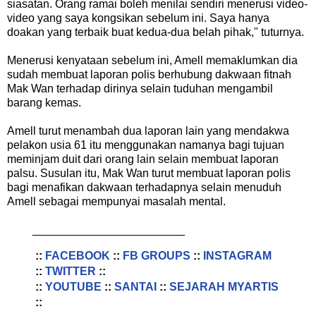
siasatan. Orang ramai boleh menilai sendiri menerusi video-
video yang saya kongsikan sebelum ini. Saya hanya
doakan yang terbaik buat kedua-dua belah pihak," tuturnya.
Menerusi kenyataan sebelum ini, Amell memaklumkan dia
sudah membuat laporan polis berhubung dakwaan fitnah
Mak Wan terhadap dirinya selain tuduhan mengambil
barang kemas.
Amell turut menambah dua laporan lain yang mendakwa
pelakon usia 61 itu menggunakan namanya bagi tujuan
meminjam duit dari orang lain selain membuat laporan
palsu. Susulan itu, Mak Wan turut membuat laporan polis
bagi menafikan dakwaan terhadapnya selain menuduh
Amell sebagai mempunyai masalah mental.
________________________
::
FACEBOOK
::
FB GROUPS
::
INSTAGRAM
::
TWITTER
::
::
YOUTUBE
::
SANTAI
::
SEJARAH MYARTIS
::