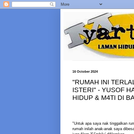
16 October 2024
"RUMAH INI TERL
ISTERI" - YUSOF
HIDUP & M4TI DI 
"Untuk apa saya nak tinggalkan rum
rumah inilah anak-anak saya dibesa