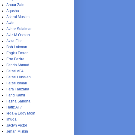
Anuar Zain
Aqasha
Ashraf Muslim
Awie
Azhar Sulaiman
Aziz M Osman
Azza Elite
Bob Lokman
Engku Emran
Erra Fazira
Fahrin Ahmad
Faizal AF4
Faizal Hussien
Faizal Ismail
Fara Fauzana
Farid Kamil
Fasha Sandha
Hafiz AF7
Ieda & Eddy Moin
Imuda
Jaclyn Victor
Jehan Miskin