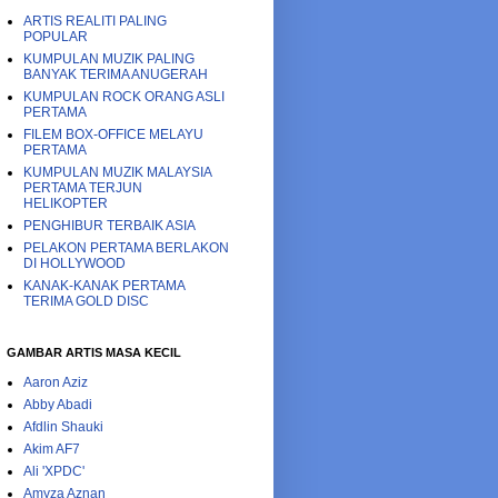
ARTIS REALITI PALING
POPULAR
KUMPULAN MUZIK PALING
BANYAK TERIMA ANUGERAH
KUMPULAN ROCK ORANG ASLI
PERTAMA
FILEM BOX-OFFICE MELAYU
PERTAMA
KUMPULAN MUZIK MALAYSIA
PERTAMA TERJUN
HELIKOPTER
PENGHIBUR TERBAIK ASIA
PELAKON PERTAMA BERLAKON
DI HOLLYWOOD
KANAK-KANAK PERTAMA
TERIMA GOLD DISC
GAMBAR ARTIS MASA KECIL
Aaron Aziz
Abby Abadi
Afdlin Shauki
Akim AF7
Ali 'XPDC'
Amyza Aznan