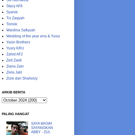
Siti Nurhaliza
Stacy AF6
Syanie
Tiz Zaqyah
Tomok
Wardina Safiyyah
Wedding of the year erra & Yusry
Yasin Brothers
Yusry KRU
Zahid AF2
Zed Zaidi
Ziana Zain
Ziela Jalil
Zizie dan Shaheizy
ARKIB BERITA
PALING HANGAT
SAYA MASIH
SAYANGKAN
ABBY - ZUL