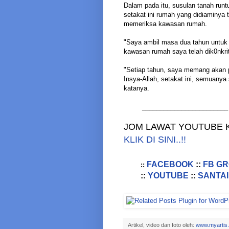
Dalam pada itu, susulan tanah run
setakat ini rumah yang didiaminya 
memeriksa kawasan rumah.
"Saya ambil masa dua tahun untuk b
kawasan rumah saya telah dik0nkri
"Setiap tahun, saya memang akan pa
Insya-Allah, setakat ini, semuanya
katanya.
________________________
JOM LAWAT YOUTUBE K
KLIK DI SINI..!!
FACEBOOK
::
FB G
::
::
YOUTUBE
::
SANTAI
Artikel, video dan foto oleh:
www.myartis