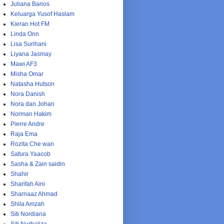
Juliana Banos
Keluarga Yusof Haslam
Kieran Hot FM
Linda Onn
Lisa Surihani
Liyana Jasmay
Mawi AF3
Misha Omar
Natasha Hutson
Nora Danish
Nora dan Johan
Norman Hakim
Pierre Andre
Raja Ema
Rozita Che wan
Safura Yaacob
Sasha & Zain saidin
Shahir
Sharifah Aini
Sharnaaz Ahmad
Shila Amzah
Siti Nordiana