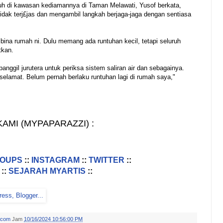
tuh di kawasan kediamannya di Taman Melawati, Yusof berkata,
tidak terj£jas dan mengambil langkah berjaga-jaga dengan sentiasa
ina rumah ni. Dulu memang ada runtuhan kecil, tetapi seluruh
tkan.
nggil jurutera untuk periksa sistem saliran air dan sebagainya.
 selamat. Belum pernah berlaku runtuhan lagi di rumah saya,"
AMI (MYPAPARAZZI) :
ROUPS
::
INSTAGRAM
::
TWITTER
::
::
SEJARAH MYARTIS
::
.com
Jam
10/16/2024 10:56:00 PM