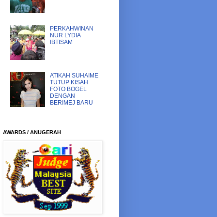
PERKAHWINAN
NUR LYDIA
IBTISAM
ATIKAH SUHAIME
TUTUP KISAH
FOTO BOGEL
DENGAN
BERIMEJ BARU
AWARDS / ANUGERAH