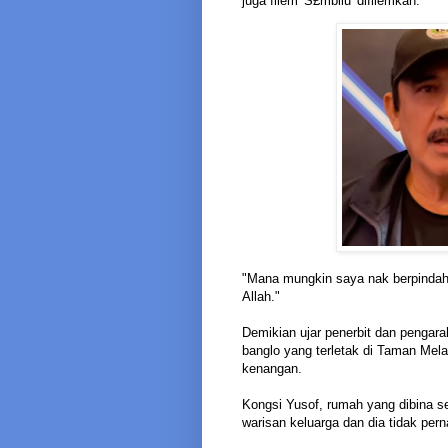
juga filem 'S£mbilu' difilemkan.
"Mana mungkin saya nak berpindah. 
Allah."
Demikian ujar penerbit dan pengar
banglo yang terletak di Taman Mel
kenangan.
Kongsi Yusof, rumah yang dibina se
warisan keluarga dan dia tidak per