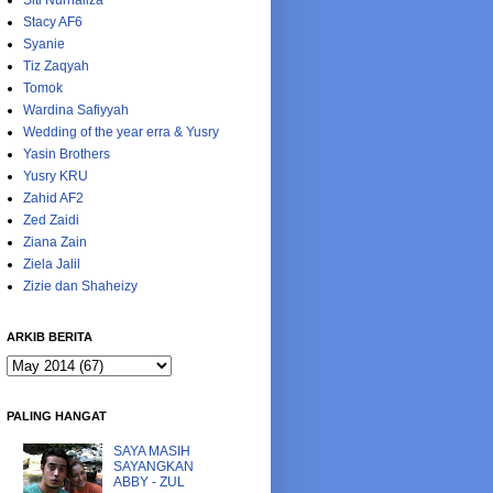
Siti Nurhaliza
Stacy AF6
Syanie
Tiz Zaqyah
Tomok
Wardina Safiyyah
Wedding of the year erra & Yusry
Yasin Brothers
Yusry KRU
Zahid AF2
Zed Zaidi
Ziana Zain
Ziela Jalil
Zizie dan Shaheizy
ARKIB BERITA
PALING HANGAT
SAYA MASIH
SAYANGKAN
ABBY - ZUL