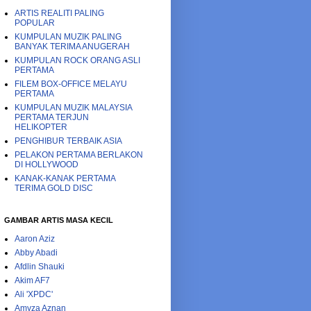
ARTIS REALITI PALING
POPULAR
KUMPULAN MUZIK PALING
BANYAK TERIMA ANUGERAH
KUMPULAN ROCK ORANG ASLI
PERTAMA
FILEM BOX-OFFICE MELAYU
PERTAMA
KUMPULAN MUZIK MALAYSIA
PERTAMA TERJUN
HELIKOPTER
PENGHIBUR TERBAIK ASIA
PELAKON PERTAMA BERLAKON
DI HOLLYWOOD
KANAK-KANAK PERTAMA
TERIMA GOLD DISC
GAMBAR ARTIS MASA KECIL
Aaron Aziz
Abby Abadi
Afdlin Shauki
Akim AF7
Ali 'XPDC'
Amyza Aznan