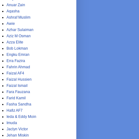
Anuar Zain
Aqasha
Ashraf Muslim
Awie
Azhar Sulaiman
Aziz M Osman
Azza Elite
Bob Lokman
Engku Emran
Erra Fazira
Fahrin Ahmad
Faizal AF4
Faizal Hussien
Faizal Ismail
Fara Fauzana
Farid Kamil
Fasha Sandha
Hafiz AF7
Ieda & Eddy Moin
Imuda
Jaclyn Victor
Jehan Miskin