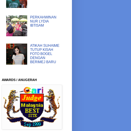
PERKAHWINAN
NUR LYDIA
IBTISAM
ATIKAH SUHAIME
TUTUP KISAH
FOTO BOGEL
DENGAN
BERIMEJ BARU
AWARDS / ANUGERAH