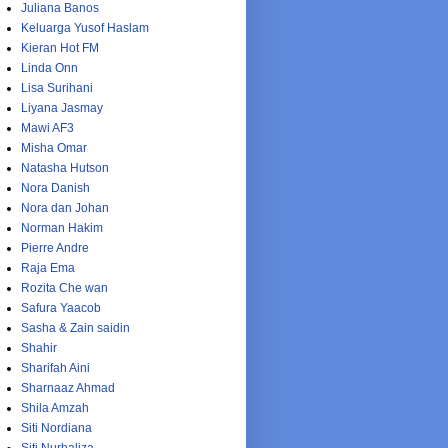
Juliana Banos
Keluarga Yusof Haslam
Kieran Hot FM
Linda Onn
Lisa Surihani
Liyana Jasmay
Mawi AF3
Misha Omar
Natasha Hutson
Nora Danish
Nora dan Johan
Norman Hakim
Pierre Andre
Raja Ema
Rozita Che wan
Safura Yaacob
Sasha & Zain saidin
Shahir
Sharifah Aini
Sharnaaz Ahmad
Shila Amzah
Siti Nordiana