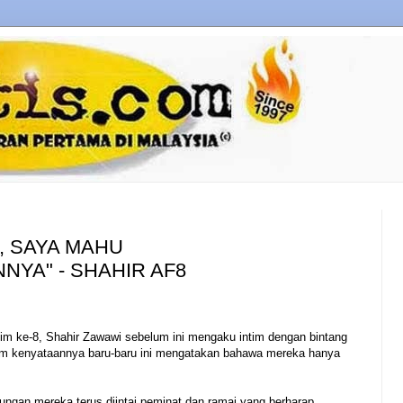
, SAYA MAHU
YA" - SHAHIR AF8
m ke-8, Shahir Zawawi sebelum ini mengaku intim dengan bintang
alam kenyataannya baru-baru ini mengatakan bahawa mereka hanya
ngan mereka terus diintai peminat dan ramai yang berharap