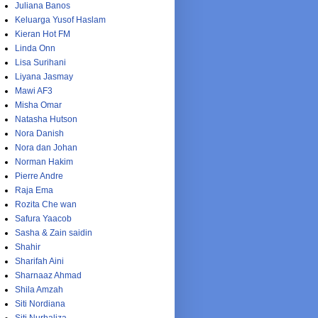
Juliana Banos
Keluarga Yusof Haslam
Kieran Hot FM
Linda Onn
Lisa Surihani
Liyana Jasmay
Mawi AF3
Misha Omar
Natasha Hutson
Nora Danish
Nora dan Johan
Norman Hakim
Pierre Andre
Raja Ema
Rozita Che wan
Safura Yaacob
Sasha & Zain saidin
Shahir
Sharifah Aini
Sharnaaz Ahmad
Shila Amzah
Siti Nordiana