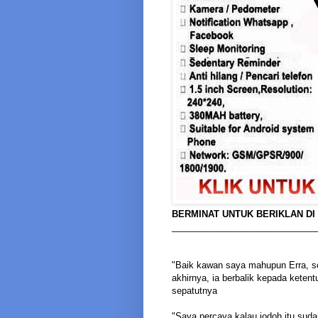
BERMINAT UNTUK BERIKLAN DI
_____________________________
"Baik kawan saya mahupun Erra, soa
akhirnya, ia berbalik kepada ket
sepatutnya
"Saya percaya kalau jodoh itu suda