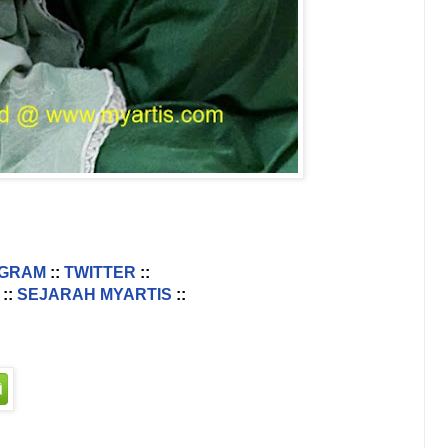
AGRAM
::
TWITTER
::
::
SEJARAH MYARTIS
::