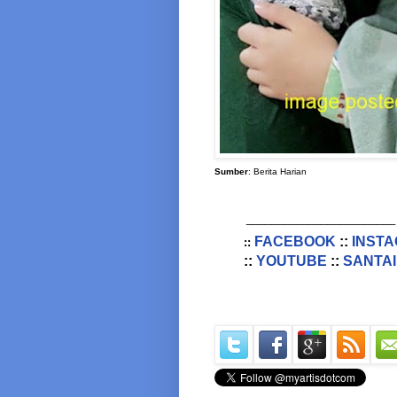
Sumber
: Berita Harian
________________________
FACEBOOK
::
INST
::
::
YOUTUBE
::
SANTAI