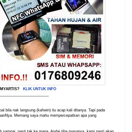
 MYARTIS?
KLIK UNTUK INFO
________________________
l bila nak langsung (kahwin) itu acap kali ditanya. Tapi pada
entuanNya. Memang saya mahu mempercepatkan apa yang
h sampai, pasti tak ke mana. Andai tiba masanya, kami pasti akan