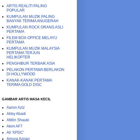
ARTIS REALITI PALING
POPULAR
KUMPULAN MUZIK PALING
BANYAK TERIMA ANUGERAH
KUMPULAN ROCK ORANG ASLI
PERTAMA
FILEM BOX-OFFICE MELAYU
PERTAMA
KUMPULAN MUZIK MALAYSIA
PERTAMA TERJUN
HELIKOPTER
PENGHIBUR TERBAIK ASIA
PELAKON PERTAMA BERLAKON
DI HOLLYWOOD
KANAK-KANAK PERTAMA
TERIMA GOLD DISC
GAMBAR ARTIS MASA KECIL
Aaron Aziz
Abby Abadi
Afdlin Shauki
Akim AF7
Ali 'XPDC'
Amyza Aznan