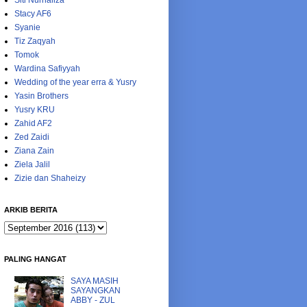
Siti Nurhaliza
Stacy AF6
Syanie
Tiz Zaqyah
Tomok
Wardina Safiyyah
Wedding of the year erra & Yusry
Yasin Brothers
Yusry KRU
Zahid AF2
Zed Zaidi
Ziana Zain
Ziela Jalil
Zizie dan Shaheizy
ARKIB BERITA
PALING HANGAT
SAYA MASIH
SAYANGKAN
ABBY - ZUL