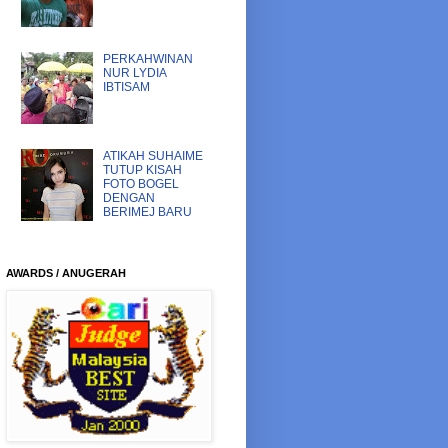
PERKAHWINAN
NUR LYDIA
IBTISAM
ATIKAH SUHAIME
TUTUP KISAH
FOTO BOGEL
DENGAN
BERIMEJ BARU
AWARDS / ANUGERAH