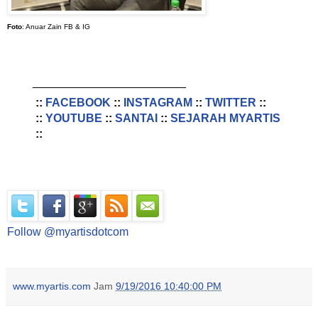
Foto
: Anuar Zain FB & IG
________________________
::
FACEBOOK
::
INSTAGRAM
::
TWITTER
::
::
YOUTUBE
::
SANTAI
::
SEJARAH MYARTIS
::
Follow @myartisdotcom
www.myartis.com
Jam
9/19/2016 10:40:00 PM