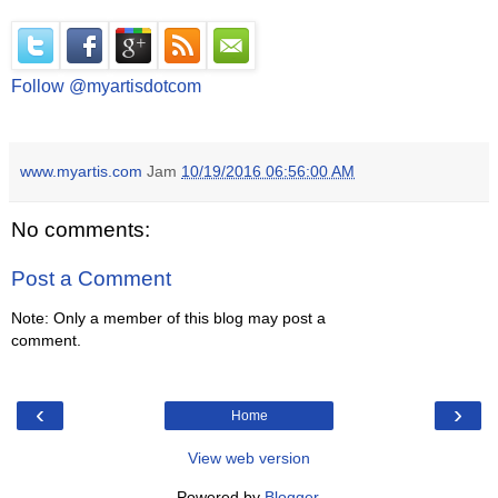
Follow @myartisdotcom
www.myartis.com
Jam
10/19/2016 06:56:00 AM
No comments:
Post a Comment
Note: Only a member of this blog may post a
comment.
‹
›
Home
View web version
Powered by
Blogger
.