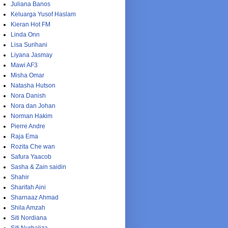
Juliana Banos
Keluarga Yusof Haslam
Kieran Hot FM
Linda Onn
Lisa Surihani
Liyana Jasmay
Mawi AF3
Misha Omar
Natasha Hutson
Nora Danish
Nora dan Johan
Norman Hakim
Pierre Andre
Raja Ema
Rozita Che wan
Safura Yaacob
Sasha & Zain saidin
Shahir
Sharifah Aini
Sharnaaz Ahmad
Shila Amzah
Siti Nordiana