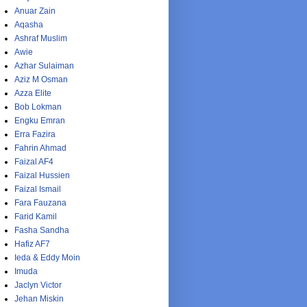
Anuar Zain
Aqasha
Ashraf Muslim
Awie
Azhar Sulaiman
Aziz M Osman
Azza Elite
Bob Lokman
Engku Emran
Erra Fazira
Fahrin Ahmad
Faizal AF4
Faizal Hussien
Faizal Ismail
Fara Fauzana
Farid Kamil
Fasha Sandha
Hafiz AF7
Ieda & Eddy Moin
Imuda
Jaclyn Victor
Jehan Miskin