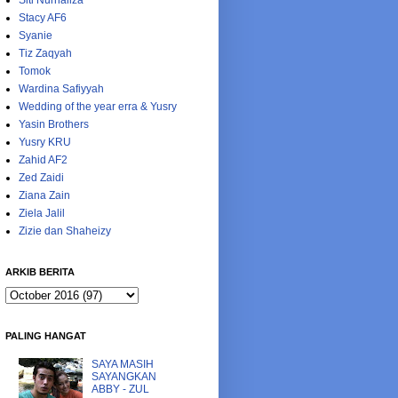
Siti Nurhaliza
Stacy AF6
Syanie
Tiz Zaqyah
Tomok
Wardina Safiyyah
Wedding of the year erra & Yusry
Yasin Brothers
Yusry KRU
Zahid AF2
Zed Zaidi
Ziana Zain
Ziela Jalil
Zizie dan Shaheizy
ARKIB BERITA
PALING HANGAT
SAYA MASIH
SAYANGKAN
ABBY - ZUL