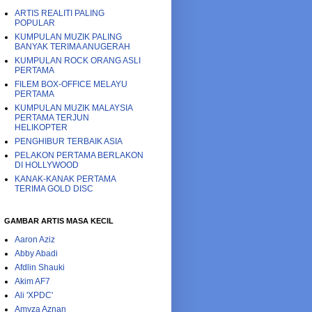
ARTIS REALITI PALING
POPULAR
KUMPULAN MUZIK PALING
BANYAK TERIMA ANUGERAH
KUMPULAN ROCK ORANG ASLI
PERTAMA
FILEM BOX-OFFICE MELAYU
PERTAMA
KUMPULAN MUZIK MALAYSIA
PERTAMA TERJUN
HELIKOPTER
PENGHIBUR TERBAIK ASIA
PELAKON PERTAMA BERLAKON
DI HOLLYWOOD
KANAK-KANAK PERTAMA
TERIMA GOLD DISC
GAMBAR ARTIS MASA KECIL
Aaron Aziz
Abby Abadi
Afdlin Shauki
Akim AF7
Ali 'XPDC'
Amyza Aznan