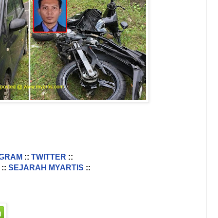
AGRAM
::
TWITTER
::
::
SEJARAH MYARTIS
::