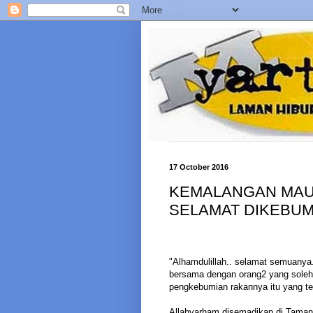
17 October 2016
KEMALANGAN MAUT
SELAMAT DIKEBUM
"Alhamdulillah.. selamat semuan
bersama dengan orang2 yang soleh..
pengkebumian rakannya itu yang te
Allahyarham disemadikan di Tama