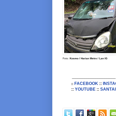
Foto:
Kosmo / Harian Metro / Lan IG
________________________
FACEBOOK
::
INST
::
::
YOUTUBE
::
SANTAI