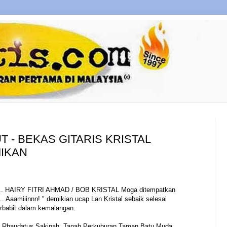
 - BEKAS GITARIS KRISTAL
IKAN
ya.. HAIRY FITRI AHMAD / BOB KRISTAL Moga ditempatkan
 Aaamiiinnn! " demikian ucap Lan Kristal sebaik selesai
rbabit dalam kemalangan.
n Rhaudatus Sakinah, Tanah Perkuburan Taman Batu Muda,