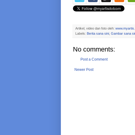
Artikel, video dan foto oleh:
www.myartis
Labels:
Berita sana sini
,
Gambar sana si
No comments:
Post a Comment
Newer Post