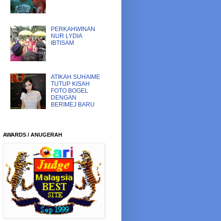
PERKAHWINAN
NUR LYDIA
IBTISAM
ATIKAH SUHAIME
TUTUP KISAH
FOTO BOGEL
DENGAN
BERIMEJ BARU
AWARDS / ANUGERAH