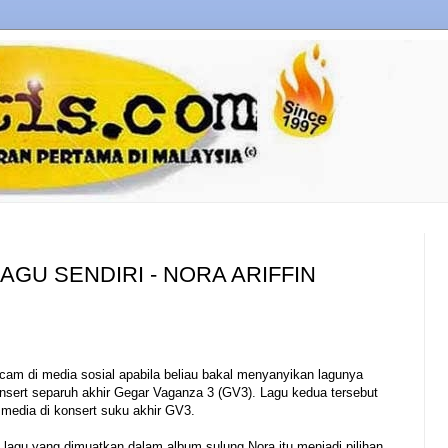
AGU SENDIRI - NORA ARIFFIN
ecam di media sosial apabila beliau bakal menyanyikan lagunya
konsert separuh akhir Gegar Vaganza 3 (GV3). Lagu kedua tersebut
media di konsert suku akhir GV3.
 lagu yang dimuatkan dalam album sulung Nora itu menjadi pilihan