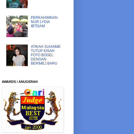
PERKAHWINAN
NUR LYDIA
IBTISAM
ATIKAH SUHAIME
TUTUP KISAH
FOTO BOGEL
DENGAN
BERIMEJ BARU
AWARDS / ANUGERAH