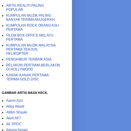
ARTIS REALITI PALING
POPULAR
KUMPULAN MUZIK PALING
BANYAK TERIMA ANUGERAH
KUMPULAN ROCK ORANG ASLI
PERTAMA
FILEM BOX-OFFICE MELAYU
PERTAMA
KUMPULAN MUZIK MALAYSIA
PERTAMA TERJUN
HELIKOPTER
PENGHIBUR TERBAIK ASIA
PELAKON PERTAMA BERLAKON
DI HOLLYWOOD
KANAK-KANAK PERTAMA
TERIMA GOLD DISC
GAMBAR ARTIS MASA KECIL
Aaron Aziz
Abby Abadi
Afdlin Shauki
Akim AF7
Ali 'XPDC'
Amyza Aznan