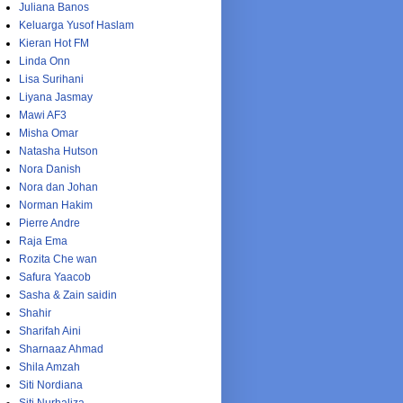
Juliana Banos
Keluarga Yusof Haslam
Kieran Hot FM
Linda Onn
Lisa Surihani
Liyana Jasmay
Mawi AF3
Misha Omar
Natasha Hutson
Nora Danish
Nora dan Johan
Norman Hakim
Pierre Andre
Raja Ema
Rozita Che wan
Safura Yaacob
Sasha & Zain saidin
Shahir
Sharifah Aini
Sharnaaz Ahmad
Shila Amzah
Siti Nordiana