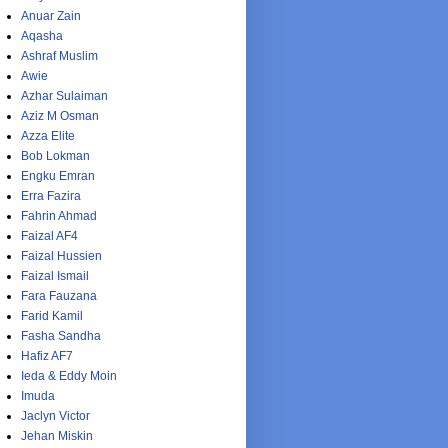
Anuar Zain
Aqasha
Ashraf Muslim
Awie
Azhar Sulaiman
Aziz M Osman
Azza Elite
Bob Lokman
Engku Emran
Erra Fazira
Fahrin Ahmad
Faizal AF4
Faizal Hussien
Faizal Ismail
Fara Fauzana
Farid Kamil
Fasha Sandha
Hafiz AF7
Ieda & Eddy Moin
Imuda
Jaclyn Victor
Jehan Miskin