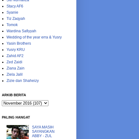
Siti Nurhaliza
Stacy AF6
Syanie
Tiz Zaqyah
Tomok
Wardina Safiyyah
Wedding of the year erra & Yusry
Yasin Brothers
Yusry KRU
Zahid AF2
Zed Zaidi
Ziana Zain
Ziela Jalil
Zizie dan Shaheizy
ARKIB BERITA
PALING HANGAT
SAYA MASIH
SAYANGKAN
ABBY - ZUL