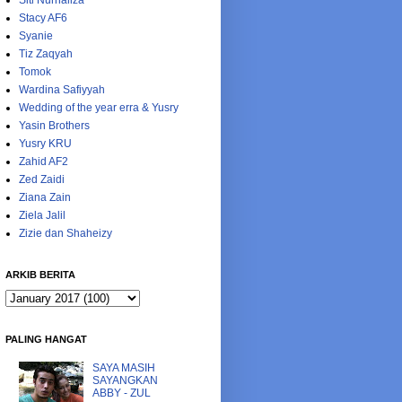
Siti Nurhaliza
Stacy AF6
Syanie
Tiz Zaqyah
Tomok
Wardina Safiyyah
Wedding of the year erra & Yusry
Yasin Brothers
Yusry KRU
Zahid AF2
Zed Zaidi
Ziana Zain
Ziela Jalil
Zizie dan Shaheizy
ARKIB BERITA
PALING HANGAT
SAYA MASIH
SAYANGKAN
ABBY - ZUL