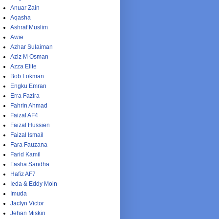
Anuar Zain
Aqasha
Ashraf Muslim
Awie
Azhar Sulaiman
Aziz M Osman
Azza Elite
Bob Lokman
Engku Emran
Erra Fazira
Fahrin Ahmad
Faizal AF4
Faizal Hussien
Faizal Ismail
Fara Fauzana
Farid Kamil
Fasha Sandha
Hafiz AF7
Ieda & Eddy Moin
Imuda
Jaclyn Victor
Jehan Miskin