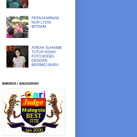
PERKAHWINAN
NUR LYDIA
IBTISAM
ATIKAH SUHAIME
TUTUP KISAH
FOTO BOGEL
DENGAN
BERIMEJ BARU
AWARDS / ANUGERAH