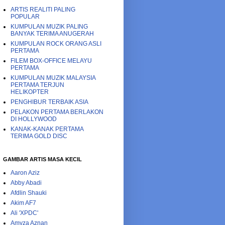
ARTIS REALITI PALING
POPULAR
KUMPULAN MUZIK PALING
BANYAK TERIMA ANUGERAH
KUMPULAN ROCK ORANG ASLI
PERTAMA
FILEM BOX-OFFICE MELAYU
PERTAMA
KUMPULAN MUZIK MALAYSIA
PERTAMA TERJUN
HELIKOPTER
PENGHIBUR TERBAIK ASIA
PELAKON PERTAMA BERLAKON
DI HOLLYWOOD
KANAK-KANAK PERTAMA
TERIMA GOLD DISC
GAMBAR ARTIS MASA KECIL
Aaron Aziz
Abby Abadi
Afdlin Shauki
Akim AF7
Ali 'XPDC'
Amyza Aznan