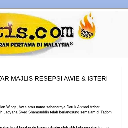
TAR MAJLIS RESEPSI AWIE & ISTERI
pulan Wings, Awie atau nama sebenarnya Datuk Ahmad Azhar
ifah Ladyana Syed Shamsuddin telah berlangsung semalam di Tadom
p dan kecil-kecilan itu hanya dihadiri oleh ahli keluarga dan teman-