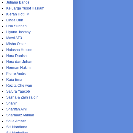
Juliana Banos
Keluarga Yusof Haslam
Kieran Hot FM
Linda Onn
Lisa Surihani
Liyana Jasmay
Mawi AF3
Misha Omar
Natasha Hutson
Nora Danish
Nora dan Johan
Norman Hakim
Pierre Andre
Raja Ema
Rozita Che wan
Safura Yaacob
Sasha & Zain saidin
Shahir
Sharifah Aini
Sharnaaz Ahmad
Shila Amzah
Siti Nordiana