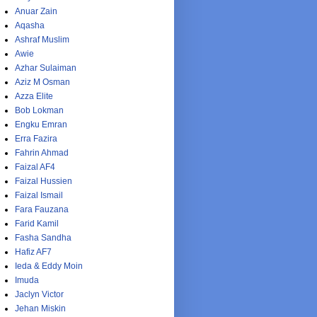
Anuar Zain
Aqasha
Ashraf Muslim
Awie
Azhar Sulaiman
Aziz M Osman
Azza Elite
Bob Lokman
Engku Emran
Erra Fazira
Fahrin Ahmad
Faizal AF4
Faizal Hussien
Faizal Ismail
Fara Fauzana
Farid Kamil
Fasha Sandha
Hafiz AF7
Ieda & Eddy Moin
Imuda
Jaclyn Victor
Jehan Miskin