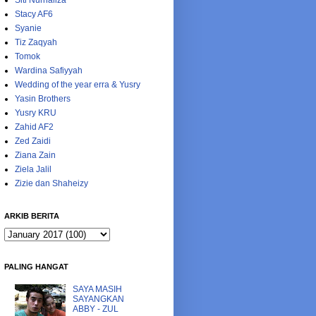
Siti Nurhaliza
Stacy AF6
Syanie
Tiz Zaqyah
Tomok
Wardina Safiyyah
Wedding of the year erra & Yusry
Yasin Brothers
Yusry KRU
Zahid AF2
Zed Zaidi
Ziana Zain
Ziela Jalil
Zizie dan Shaheizy
ARKIB BERITA
PALING HANGAT
SAYA MASIH
SAYANGKAN
ABBY - ZUL