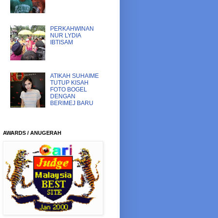
PERKAHWINAN
NUR LYDIA
IBTISAM
ATIKAH SUHAIME
TUTUP KISAH
FOTO BOGEL
DENGAN
BERIMEJ BARU
AWARDS / ANUGERAH