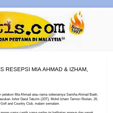
IS RESEPSI MIA AHMAD & IZHAM,
an pelakon Mia Ahmad atau nama sebenarnya Samiha Ahmad Badri,
asukan Johor Darul Takzim (JDT), Mohd Izham Tarmizi Roslan, 26,
g Golf and Country Club, malam semalam.
sangan sama cantik sama padan ini kelihatan anggun dan segak