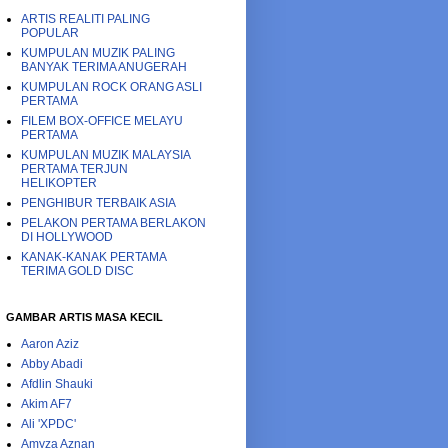
ARTIS REALITI PALING
POPULAR
KUMPULAN MUZIK PALING
BANYAK TERIMA ANUGERAH
KUMPULAN ROCK ORANG ASLI
PERTAMA
FILEM BOX-OFFICE MELAYU
PERTAMA
KUMPULAN MUZIK MALAYSIA
PERTAMA TERJUN
HELIKOPTER
PENGHIBUR TERBAIK ASIA
PELAKON PERTAMA BERLAKON
DI HOLLYWOOD
KANAK-KANAK PERTAMA
TERIMA GOLD DISC
GAMBAR ARTIS MASA KECIL
Aaron Aziz
Abby Abadi
Afdlin Shauki
Akim AF7
Ali 'XPDC'
Amyza Aznan