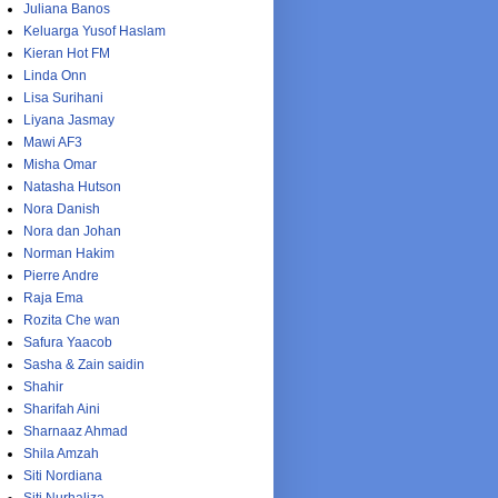
Juliana Banos
Keluarga Yusof Haslam
Kieran Hot FM
Linda Onn
Lisa Surihani
Liyana Jasmay
Mawi AF3
Misha Omar
Natasha Hutson
Nora Danish
Nora dan Johan
Norman Hakim
Pierre Andre
Raja Ema
Rozita Che wan
Safura Yaacob
Sasha & Zain saidin
Shahir
Sharifah Aini
Sharnaaz Ahmad
Shila Amzah
Siti Nordiana