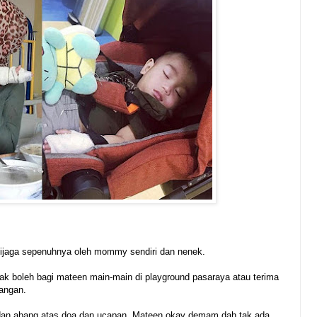
dijaga sepenuhnya oleh mommy sendiri dan nenek.
ak boleh bagi mateen main-main di playground pasaraya atau terima
angan.
k dan abang atas doa dan ucapan. Mateen okay demam dah tak ada