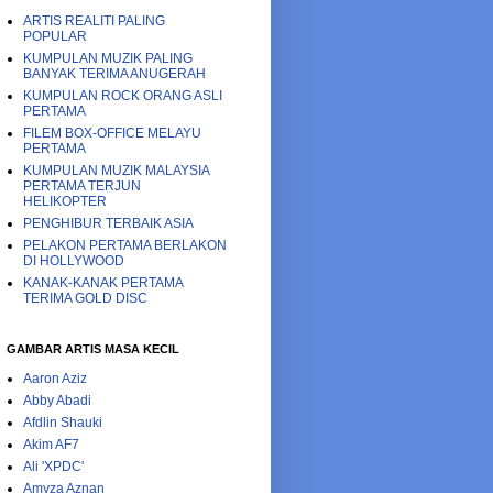
ARTIS REALITI PALING
POPULAR
KUMPULAN MUZIK PALING
BANYAK TERIMA ANUGERAH
KUMPULAN ROCK ORANG ASLI
PERTAMA
FILEM BOX-OFFICE MELAYU
PERTAMA
KUMPULAN MUZIK MALAYSIA
PERTAMA TERJUN
HELIKOPTER
PENGHIBUR TERBAIK ASIA
PELAKON PERTAMA BERLAKON
DI HOLLYWOOD
KANAK-KANAK PERTAMA
TERIMA GOLD DISC
GAMBAR ARTIS MASA KECIL
Aaron Aziz
Abby Abadi
Afdlin Shauki
Akim AF7
Ali 'XPDC'
Amyza Aznan