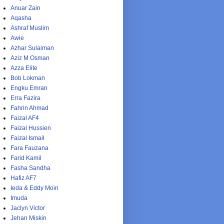
Anuar Zain
Aqasha
Ashraf Muslim
Awie
Azhar Sulaiman
Aziz M Osman
Azza Elite
Bob Lokman
Engku Emran
Erra Fazira
Fahrin Ahmad
Faizal AF4
Faizal Hussien
Faizal Ismail
Fara Fauzana
Farid Kamil
Fasha Sandha
Hafiz AF7
Ieda & Eddy Moin
Imuda
Jaclyn Victor
Jehan Miskin