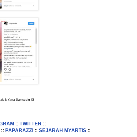
pak & Yana Samsudin IG
AGRAM
::
TWITTER
::
::
PAPARAZZI
::
SEJARAH MYARTIS
::