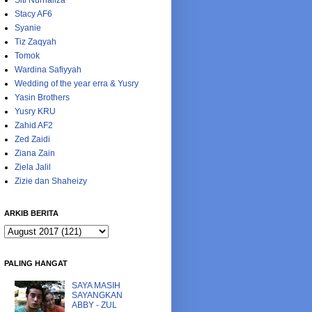
Siti Nurhaliza
Stacy AF6
Syanie
Tiz Zaqyah
Tomok
Wardina Safiyyah
Wedding of the year erra & Yusry
Yasin Brothers
Yusry KRU
Zahid AF2
Zed Zaidi
Ziana Zain
Ziela Jalil
Zizie dan Shaheizy
ARKIB BERITA
PALING HANGAT
SAYA MASIH
SAYANGKAN
ABBY - ZUL