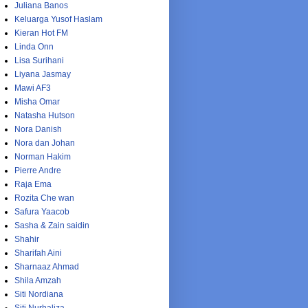
Juliana Banos
Keluarga Yusof Haslam
Kieran Hot FM
Linda Onn
Lisa Surihani
Liyana Jasmay
Mawi AF3
Misha Omar
Natasha Hutson
Nora Danish
Nora dan Johan
Norman Hakim
Pierre Andre
Raja Ema
Rozita Che wan
Safura Yaacob
Sasha & Zain saidin
Shahir
Sharifah Aini
Sharnaaz Ahmad
Shila Amzah
Siti Nordiana