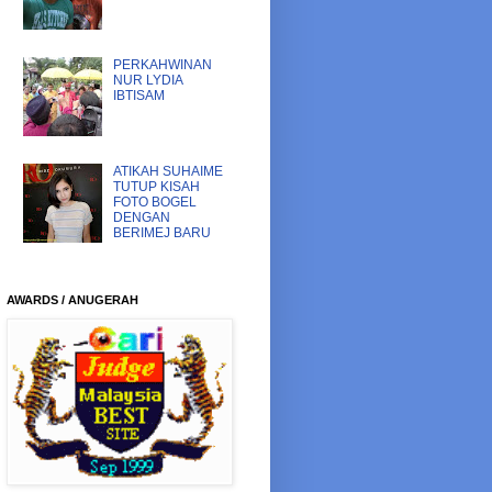
PERKAHWINAN
NUR LYDIA
IBTISAM
ATIKAH SUHAIME
TUTUP KISAH
FOTO BOGEL
DENGAN
BERIMEJ BARU
AWARDS / ANUGERAH