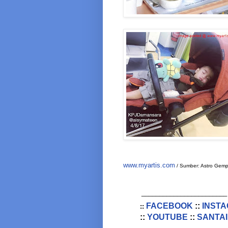
www.myartis.com
/ Sumber: Astro Gem
________________________
FACEBOOK
::
INST
::
::
YOUTUBE
::
SANTAI