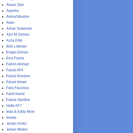
Anuar Zain
Aqasha
Ashraf Muslim
Awie
Azhar Sulaiman
Aziz M Osman
Azza Elite
Bob Lokman
Engku Emran
Erra Fazira
Fahrin Ahmad
Faizal AF4
Faizal Hussien
Faizal Ismail
Fara Fauzana
Farid Kamil
Fasha Sandha
Hafiz AF7
Ieda & Eddy Moin
Imuda
Jaclyn Victor
Jehan Miskin