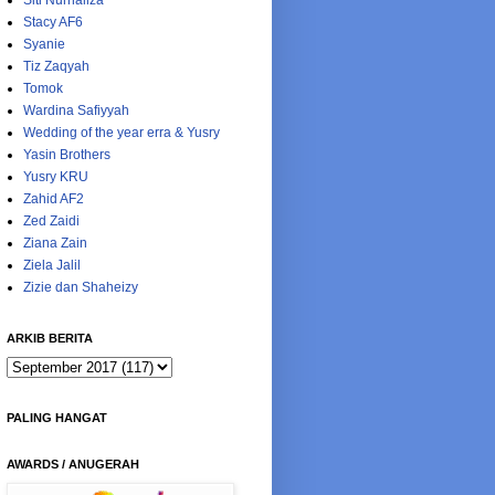
Siti Nurhaliza
Stacy AF6
Syanie
Tiz Zaqyah
Tomok
Wardina Safiyyah
Wedding of the year erra & Yusry
Yasin Brothers
Yusry KRU
Zahid AF2
Zed Zaidi
Ziana Zain
Ziela Jalil
Zizie dan Shaheizy
ARKIB BERITA
PALING HANGAT
AWARDS / ANUGERAH