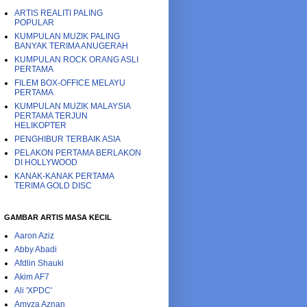
ARTIS REALITI PALING
POPULAR
KUMPULAN MUZIK PALING
BANYAK TERIMA ANUGERAH
KUMPULAN ROCK ORANG ASLI
PERTAMA
FILEM BOX-OFFICE MELAYU
PERTAMA
KUMPULAN MUZIK MALAYSIA
PERTAMA TERJUN
HELIKOPTER
PENGHIBUR TERBAIK ASIA
PELAKON PERTAMA BERLAKON
DI HOLLYWOOD
KANAK-KANAK PERTAMA
TERIMA GOLD DISC
GAMBAR ARTIS MASA KECIL
Aaron Aziz
Abby Abadi
Afdlin Shauki
Akim AF7
Ali 'XPDC'
Amyza Aznan