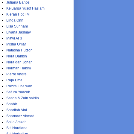
Juliana Banos
Keluarga Yusof Haslam
Kieran Hot FM
Linda Onn
Lisa Surihani
Liyana Jasmay
Mawi AF3
Misha Omar
Natasha Hutson
Nora Danish
Nora dan Johan
Norman Hakim
Pierre Andre
Raja Ema
Rozita Che wan
Safura Yaacob
Sasha & Zain saidin
Shahir
Sharifah Aini
Sharnaaz Ahmad
Shila Amzah
Siti Nordiana