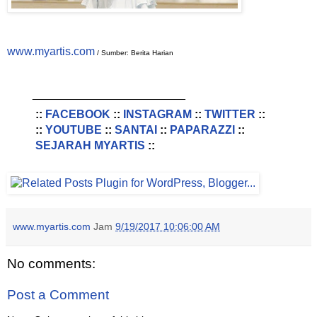
www.myartis.com
/ Sumber: Berita Harian
________________________
::
FACEBOOK
::
INSTAGRAM
::
TWITTER
::
::
YOUTUBE
::
SANTAI
::
PAPARAZZI
::
SEJARAH MYARTIS
::
www.myartis.com
Jam
9/19/2017 10:06:00 AM
No comments:
Post a Comment