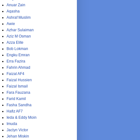
Anuar Zain
Aqasha
Ashraf Muslim
Awie
Azhar Sulaiman
Aziz M Osman
Azza Elite
Bob Lokman
Engku Emran
Erra Fazira
Fahrin Ahmad
Faizal AF4
Faizal Hussien
Faizal Ismail
Fara Fauzana
Farid Kamil
Fasha Sandha
Hafiz AF7
Ieda & Eddy Moin
Imuda
Jaclyn Victor
Jehan Miskin