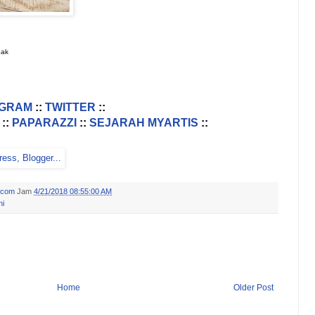
pak
AGRAM
::
TWITTER
::
::
PAPARAZZI
::
SEJARAH MYARTIS
::
.com
Jam
4/21/2018 08:55:00 AM
ni
Home
Older Post