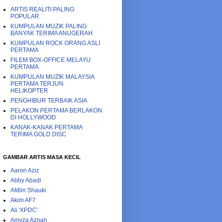
ARTIS REALITI PALING
POPULAR
KUMPULAN MUZIK PALING
BANYAK TERIMA ANUGERAH
KUMPULAN ROCK ORANG ASLI
PERTAMA
FILEM BOX-OFFICE MELAYU
PERTAMA
KUMPULAN MUZIK MALAYSIA
PERTAMA TERJUN
HELIKOPTER
PENGHIBUR TERBAIK ASIA
PELAKON PERTAMA BERLAKON
DI HOLLYWOOD
KANAK-KANAK PERTAMA
TERIMA GOLD DISC
GAMBAR ARTIS MASA KECIL
Aaron Aziz
Abby Abadi
Afdlin Shauki
Akim AF7
Ali 'XPDC'
Amyza Aznan