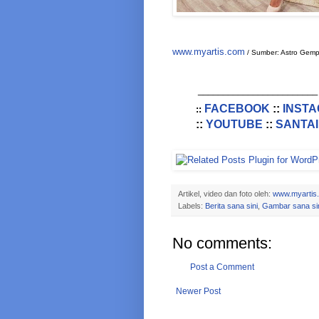
www.myartis.com
/ Sumber: Astro Gem
________________________
FACEBOOK
::
INST
::
::
YOUTUBE
::
SANTAI
Artikel, video dan foto oleh:
www.myartis
Labels:
Berita sana sini
,
Gambar sana si
No comments:
Post a Comment
Newer Post