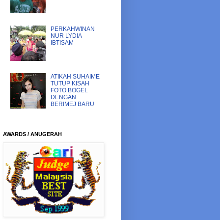
PERKAHWINAN
NUR LYDIA
IBTISAM
ATIKAH SUHAIME
TUTUP KISAH
FOTO BOGEL
DENGAN
BERIMEJ BARU
AWARDS / ANUGERAH