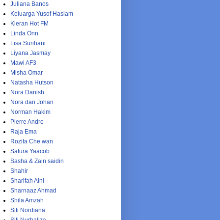
Juliana Banos
Keluarga Yusof Haslam
Kieran Hot FM
Linda Onn
Lisa Surihani
Liyana Jasmay
Mawi AF3
Misha Omar
Natasha Hutson
Nora Danish
Nora dan Johan
Norman Hakim
Pierre Andre
Raja Ema
Rozita Che wan
Safura Yaacob
Sasha & Zain saidin
Shahir
Sharifah Aini
Sharnaaz Ahmad
Shila Amzah
Siti Nordiana