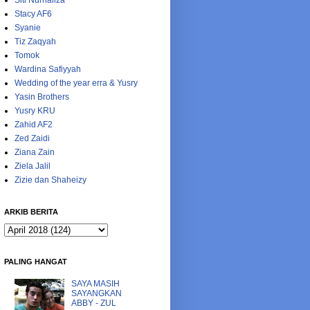
Siti Nurhaliza
Stacy AF6
Syanie
Tiz Zaqyah
Tomok
Wardina Safiyyah
Wedding of the year erra & Yusry
Yasin Brothers
Yusry KRU
Zahid AF2
Zed Zaidi
Ziana Zain
Ziela Jalil
Zizie dan Shaheizy
ARKIB BERITA
PALING HANGAT
SAYA MASIH
SAYANGKAN
ABBY - ZUL