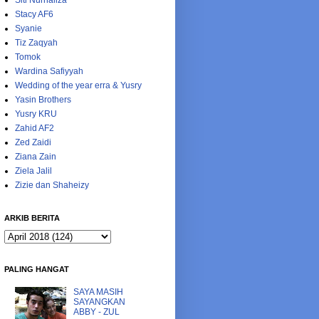
Siti Nurhaliza
Stacy AF6
Syanie
Tiz Zaqyah
Tomok
Wardina Safiyyah
Wedding of the year erra & Yusry
Yasin Brothers
Yusry KRU
Zahid AF2
Zed Zaidi
Ziana Zain
Ziela Jalil
Zizie dan Shaheizy
ARKIB BERITA
PALING HANGAT
SAYA MASIH
SAYANGKAN
ABBY - ZUL