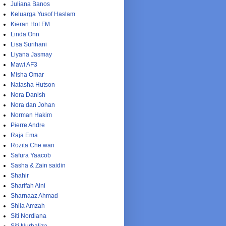
Juliana Banos
Keluarga Yusof Haslam
Kieran Hot FM
Linda Onn
Lisa Surihani
Liyana Jasmay
Mawi AF3
Misha Omar
Natasha Hutson
Nora Danish
Nora dan Johan
Norman Hakim
Pierre Andre
Raja Ema
Rozita Che wan
Safura Yaacob
Sasha & Zain saidin
Shahir
Sharifah Aini
Sharnaaz Ahmad
Shila Amzah
Siti Nordiana