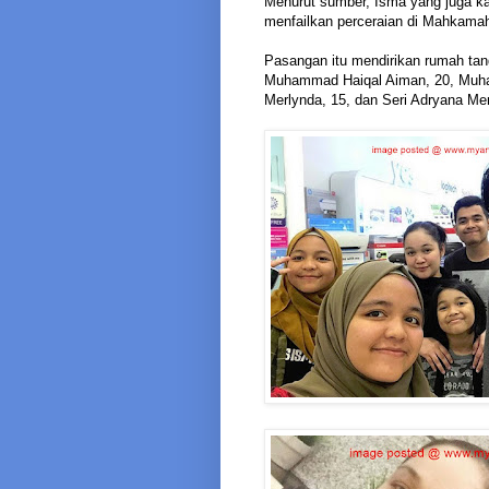
Menurut sumber, Isma yang juga ka
menfailkan perceraian di Mahkamah
Pasangan itu mendirikan rumah tang
Muhammad Haiqal Aiman, 20, Muhamm
Merlynda, 15, dan Seri Adryana Mer