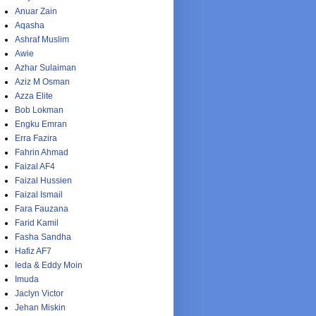
Anuar Zain
Aqasha
Ashraf Muslim
Awie
Azhar Sulaiman
Aziz M Osman
Azza Elite
Bob Lokman
Engku Emran
Erra Fazira
Fahrin Ahmad
Faizal AF4
Faizal Hussien
Faizal Ismail
Fara Fauzana
Farid Kamil
Fasha Sandha
Hafiz AF7
Ieda & Eddy Moin
Imuda
Jaclyn Victor
Jehan Miskin