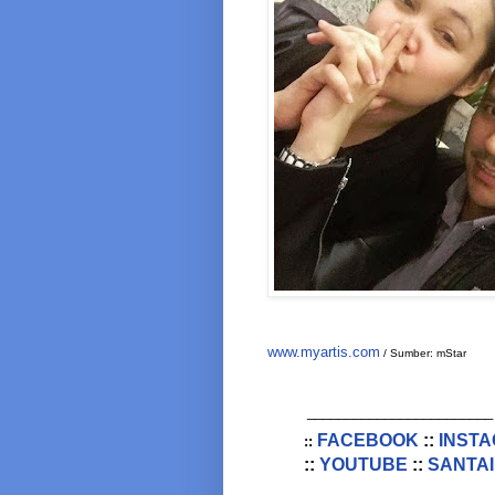
www.myartis.com
/ Sumber: mStar
________________________
FACEBOOK
::
INST
::
::
YOUTUBE
::
SANTAI