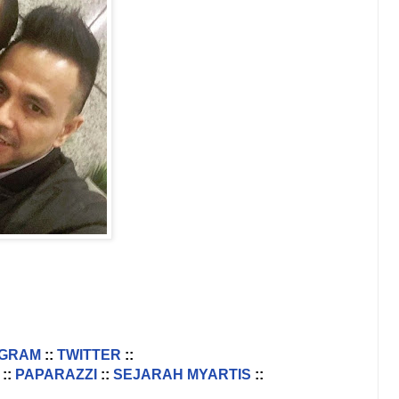
AGRAM
::
TWITTER
::
::
PAPARAZZI
::
SEJARAH MYARTIS
::