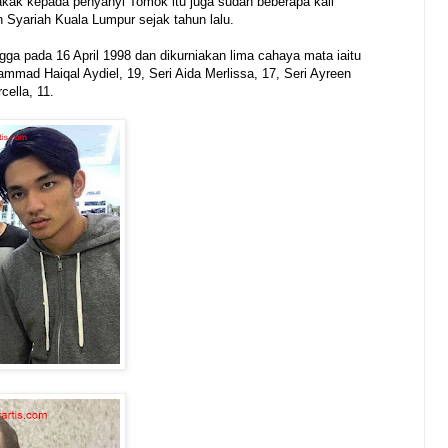
kak kepada penyanyi Tomok itu juga sudah beberapa kali
 Syariah Kuala Lumpur sejak tahun lalu.
ga pada 16 April 1998 dan dikurniakan lima cahaya mata iaitu
ad Haiqal Aydiel, 19, Seri Aida Merlissa, 17, Seri Ayreen
cella, 11.