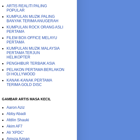
ARTIS REALITI PALING
POPULAR
KUMPULAN MUZIK PALING
BANYAK TERIMA ANUGERAH
KUMPULAN ROCK ORANG ASLI
PERTAMA
FILEM BOX-OFFICE MELAYU
PERTAMA
KUMPULAN MUZIK MALAYSIA
PERTAMA TERJUN
HELIKOPTER
PENGHIBUR TERBAIK ASIA
PELAKON PERTAMA BERLAKON
DI HOLLYWOOD
KANAK-KANAK PERTAMA
TERIMA GOLD DISC
GAMBAR ARTIS MASA KECIL
Aaron Aziz
Abby Abadi
Afdlin Shauki
Akim AF7
Ali 'XPDC'
Amyza Aznan