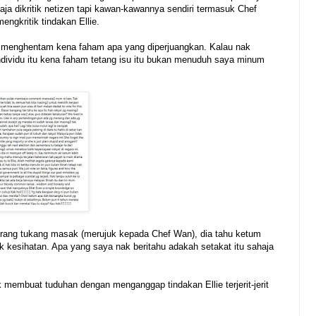
aja dikritik netizen tapi kawan-kawannya sendiri termasuk Chef
engkritik tindakan Ellie.
in menghentam kena faham apa yang diperjuangkan. Kalau nak
ndividu itu kena faham tetang isu itu bukan menuduh saya minum
orang tukang masak (merujuk kepada Chef Wan), dia tahu ketum
uk kesihatan. Apa yang saya nak beritahu adakah setakat itu sahaja
k membuat tuduhan dengan menganggap tindakan Ellie terjerit-jerit