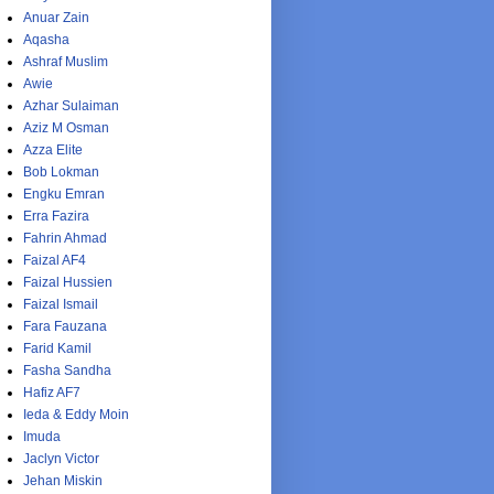
Anuar Zain
Aqasha
Ashraf Muslim
Awie
Azhar Sulaiman
Aziz M Osman
Azza Elite
Bob Lokman
Engku Emran
Erra Fazira
Fahrin Ahmad
Faizal AF4
Faizal Hussien
Faizal Ismail
Fara Fauzana
Farid Kamil
Fasha Sandha
Hafiz AF7
Ieda & Eddy Moin
Imuda
Jaclyn Victor
Jehan Miskin