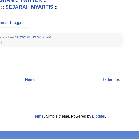
AGRAM
::
TWITTER
::
::
SEJARAH MYARTIS
::
.com
Jam
11/22/2018 12:37:00 PM
ni
Home
Older Post
Terms
. Simple theme. Powered by
Blogger
.