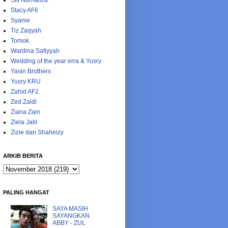
Siti Nurhaliza
Stacy AF6
Syanie
Tiz Zaqyah
Tomok
Wardina Safiyyah
Wedding of the year erra & Yusry
Yasin Brothers
Yusry KRU
Zahid AF2
Zed Zaidi
Ziana Zain
Ziela Jalil
Zizie dan Shaheizy
ARKIB BERITA
PALING HANGAT
SAYA MASIH
SAYANGKAN
ABBY - ZUL