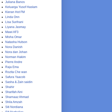
Juliana Banos
Keluarga Yusof Haslam
Kieran Hot FM
Linda Onn
Lisa Surihani
Liyana Jasmay
Mawi AF3
Misha Omar
Natasha Hutson
Nora Danish
Nora dan Johan
Norman Hakim
Pierre Andre
Raja Ema
Rozita Che wan
Safura Yaacob
Sasha & Zain saidin
Shahir
Sharifah Aini
Sharnaaz Ahmad
Shila Amzah
Siti Nordiana