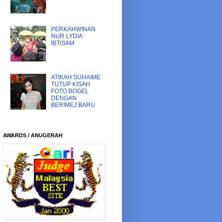
PERKAHWINAN
NUR LYDIA
IBTISAM
ATIKAH SUHAIME
TUTUP KISAH
FOTO BOGEL
DENGAN
BERIMEJ BARU
AWARDS / ANUGERAH