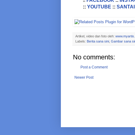
FACEBOOK
::
INST
::
::
YOUTUBE
::
SANTAI
Artikel, video dan foto oleh:
www.myartis
Labels:
Berita sana sini
,
Gambar sana si
No comments:
Post a Comment
Newer Post