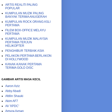
ARTIS REALITI PALING
POPULAR
KUMPULAN MUZIK PALING
BANYAK TERIMA ANUGERAH
KUMPULAN ROCK ORANG ASLI
PERTAMA
FILEM BOX-OFFICE MELAYU
PERTAMA
KUMPULAN MUZIK MALAYSIA
PERTAMA TERJUN
HELIKOPTER
PENGHIBUR TERBAIK ASIA
PELAKON PERTAMA BERLAKON
DI HOLLYWOOD
KANAK-KANAK PERTAMA
TERIMA GOLD DISC
GAMBAR ARTIS MASA KECIL
Aaron Aziz
Abby Abadi
Afdlin Shauki
Akim AF7
Ali 'XPDC'
Amyza Aznan