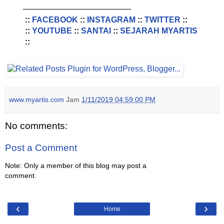
________________________
::
FACEBOOK
::
INSTAGRAM
::
TWITTER
::
::
YOUTUBE
::
SANTAI
::
SEJARAH MYARTIS
::
www.myartis.com
Jam
1/11/2019 04:59:00 PM
No comments:
Post a Comment
Note: Only a member of this blog may post a
comment.
‹
›
Home