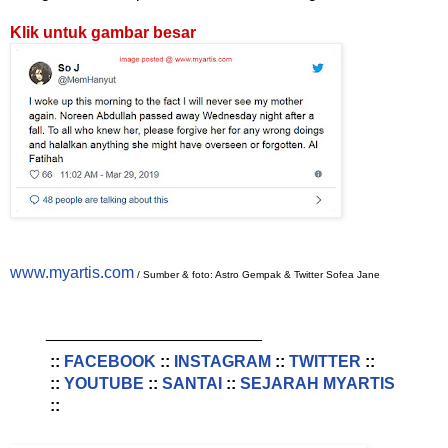
Klik untuk gambar besar
www.myartis.com
/ Sumber & foto: Astro Gempak & Twitter Sofea Jane
________________________
::
FACEBOOK
::
INSTAGRAM
::
TWITTER
::
::
YOUTUBE
::
SANTAI
::
SEJARAH MYARTIS
::