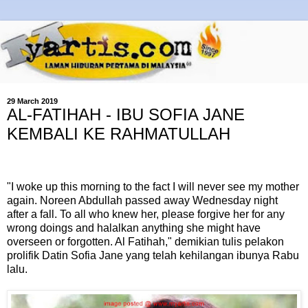
29 March 2019
AL-FATIHAH - IBU SOFIA JANE
KEMBALI KE RAHMATULLAH
"I woke up this morning to the fact I will never see my mother
again. Noreen Abdullah passed away Wednesday night
after a fall. To all who knew her, please forgive her for any
wrong doings and halalkan anything she might have
overseen or forgotten. Al Fatihah," demikian tulis pelakon
prolifik Datin Sofia Jane yang telah kehilangan ibunya Rabu
lalu.