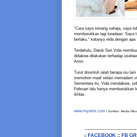
"Cara saya senang sahaja, saya t
memburukkan lagi keadaan. Saya t
berlaku," katanya reda dengan apa 
Terdahulu, Datuk Seri Vida membua
didakwa dilakukan terhadap usaha
Amin.
Turut disentuh ialah berapa isu la
memohon maaf selain memadam video
Sementara itu, Vida mendakwa, si
Februari lalu hanya memburukkan 
ikhlas.
www.myartis.com
/ Sumber: Media Hibu
________________________
FACEBOOK
::
FB G
::