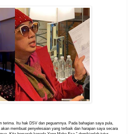
n terima. Itu hak DSV dan peguamnya. Pada bahagian saya pula,
k akan membuat penyelesaian yang terbaik dan harapan saya secara
emua. Kita berserah kepada Yang Maha Esa," demikianlah tutur