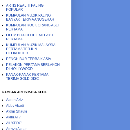
ARTIS REALITI PALING
POPULAR
KUMPULAN MUZIK PALING
BANYAK TERIMA ANUGERAH
KUMPULAN ROCK ORANG ASLI
PERTAMA
FILEM BOX-OFFICE MELAYU
PERTAMA
KUMPULAN MUZIK MALAYSIA
PERTAMA TERJUN
HELIKOPTER
PENGHIBUR TERBAIK ASIA
PELAKON PERTAMA BERLAKON
DI HOLLYWOOD
KANAK-KANAK PERTAMA
TERIMA GOLD DISC
GAMBAR ARTIS MASA KECIL
Aaron Aziz
Abby Abadi
Afdlin Shauki
Akim AF7
Ali 'XPDC'
Amyza Aznan