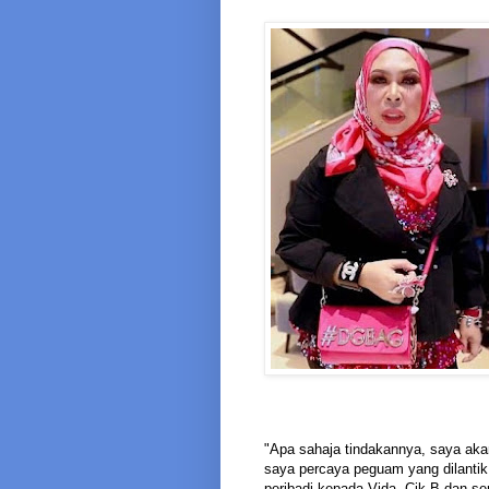
"Apa sahaja tindakannya, saya aka
saya percaya peguam yang dilanti
peribadi kepada Vida, Cik B dan s