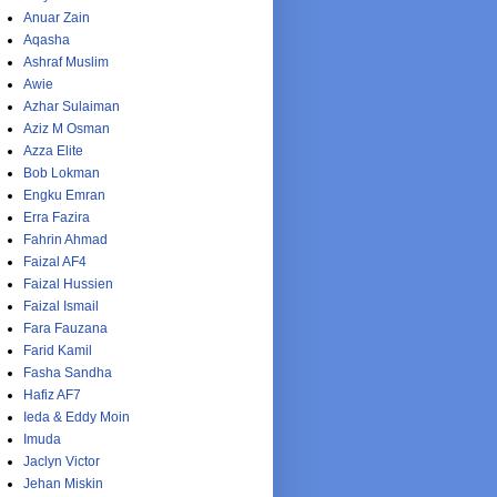
Anuar Zain
Aqasha
Ashraf Muslim
Awie
Azhar Sulaiman
Aziz M Osman
Azza Elite
Bob Lokman
Engku Emran
Erra Fazira
Fahrin Ahmad
Faizal AF4
Faizal Hussien
Faizal Ismail
Fara Fauzana
Farid Kamil
Fasha Sandha
Hafiz AF7
Ieda & Eddy Moin
Imuda
Jaclyn Victor
Jehan Miskin