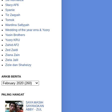
Siti Nurhaliza
Stacy AF6
Syanie
Tiz Zaqyah
Tomok
Wardina Safiyyah
Wedding of the year erra & Yusry
Yasin Brothers
Yusry KRU
Zahid AF2
Zed Zaidi
Ziana Zain
Ziela Jalil
Zizie dan Shaheizy
ARKIB BERITA
PALING HANGAT
SAYA MASIH
SAYANGKAN
ABBY - ZUL