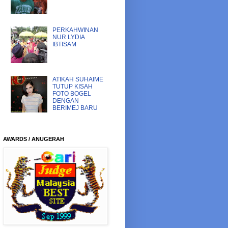
PERKAHWINAN
NUR LYDIA
IBTISAM
ATIKAH SUHAIME
TUTUP KISAH
FOTO BOGEL
DENGAN
BERIMEJ BARU
AWARDS / ANUGERAH