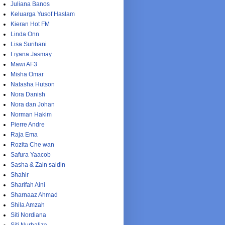
Juliana Banos
Keluarga Yusof Haslam
Kieran Hot FM
Linda Onn
Lisa Surihani
Liyana Jasmay
Mawi AF3
Misha Omar
Natasha Hutson
Nora Danish
Nora dan Johan
Norman Hakim
Pierre Andre
Raja Ema
Rozita Che wan
Safura Yaacob
Sasha & Zain saidin
Shahir
Sharifah Aini
Sharnaaz Ahmad
Shila Amzah
Siti Nordiana