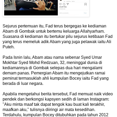
Sejurus pertemuan itu, Fad terus bergegas ke kediaman
Abam di Gombak untuk bertemu keluarga Allahyarham.
Suasana di kediaman itu bertukar pilu sejurus ketibaan Fad
yang terus memeluk adik Abam yang juga pelawak iaitu Ali
Puteh.
Pada Isnin lalu, Abam atau nama sebenar Syed Umar
Mokhtar Syed Mohd Redzuan, 32, meninggal dunia di
kediamannya di Gombak selepas dua hari mengalami
demam panas. Pemergian Abam itu mengejutkan ramai
peminat termasuklah ahli kumpulan Bocey iaitu Fad yang
berada di luar negara.
Apabila mengetahui berita tersebut, Fad memuat naik video
pendek dan berkongsi kapsyen sedih di laman Instagram:
"Aku minta maaf tak dapat tengok kau buat kali terakhir,
maafkan aku," tulisnya diiringi air mata kesedihan.
Terdahulu, kumpulan Bocey ditubuhkan pada tahun 2012