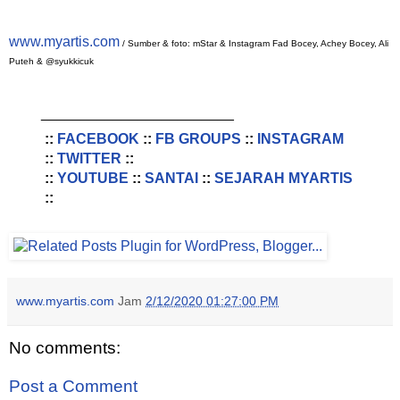
www.myartis.com
/ Sumber & foto: mStar & Instagram Fad Bocey, Achey Bocey, Ali
Puteh & @syukkicuk
________________________
::
FACEBOOK
::
FB GROUPS
::
INSTAGRAM
::
TWITTER
::
::
YOUTUBE
::
SANTAI
::
SEJARAH MYARTIS
::
www.myartis.com
Jam
2/12/2020 01:27:00 PM
No comments:
Post a Comment