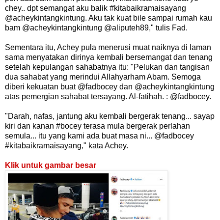
chey.. dpt semangat aku balik #kitabaikramaisayang
@acheykintangkintung. Aku tak kuat bile sampai rumah kau
bam @acheykintangkintung @aliputeh89," tulis Fad.
Sementara itu, Achey pula menerusi muat naiknya di laman
sama menyatakan dirinya kembali bersemangat dan tenang
setelah kepulangan sahabatnya itu: "Pelukan dan tangisan
dua sahabat yang merindui Allahyarham Abam. Semoga
diberi kekuatan buat @fadbocey dan @acheykintangkintung
atas pemergian sahabat tersayang. Al-fatihah. : @fadbocey.
"Darah, nafas, jantung aku kembali bergerak tenang... sayap
kiri dan kanan #bocey terasa mula bergerak perlahan
semula... itu yang kami ada buat masa ni... @fadbocey
#kitabaikramaisayang," kata Achey.
Klik untuk gambar besar