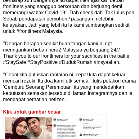
berharap sumbangannya itu dapat meringankan beban
fronliners yang sanggup berkorban dan berjuang demi
memerangi wabak Covid-19: "Dah check dah. Tak lulus pon.
Sebab pendapatan pemohon / pasangan melebihi
kelayakan. Jadi yang lebih tu la kami sumbangkan sedikit
untuk #frontliners Malaysia.
"Dengan harapan sedikit buah tangan kami ni dpt
meringankan beban hero2 Malaysia yg berjuang 24/7.
Thank you to our frontliners for your sacrifices in the battle.
#StaySafe #StayPositive #DudukRumah #Insyaallah.
"Cepat kita putuskan rantaian ni, cepat kita dapat keluar
mencari rezeki. Itu doa kami utk semua," tulis pelakon drama
'Cemburu Seorang Perempuan' itu yang mendedahkan
keputusan semakan tersebut di laman Instagramnya dan ia
mendapat perhatian netizen.
Klik untuk gambar besar