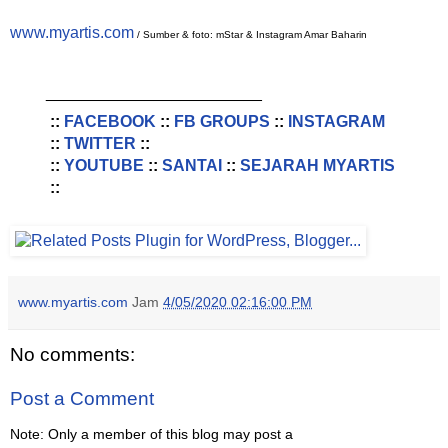
www.myartis.com
/ Sumber & foto: mStar & Instagram Amar Baharin
________________________
::
FACEBOOK
::
FB GROUPS
::
INSTAGRAM
::
TWITTER
::
::
YOUTUBE
::
SANTAI
::
SEJARAH MYARTIS
::
www.myartis.com
Jam
4/05/2020 02:16:00 PM
No comments:
Post a Comment
Note: Only a member of this blog may post a