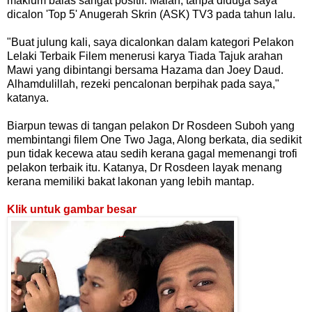
maklum balas sangat positif. Malah, tanpa diduga saya
dicalon 'Top 5' Anugerah Skrin (ASK) TV3 pada tahun lalu.
"Buat julung kali, saya dicalonkan dalam kategori Pelakon
Lelaki Terbaik Filem menerusi karya Tiada Tajuk arahan
Mawi yang dibintangi bersama Hazama dan Joey Daud.
Alhamdulillah, rezeki pencalonan berpihak pada saya,"
katanya.
Biarpun tewas di tangan pelakon Dr Rosdeen Suboh yang
membintangi filem One Two Jaga, Along berkata, dia sedikit
pun tidak kecewa atau sedih kerana gagal memenangi trofi
pelakon terbaik itu. Katanya, Dr Rosdeen layak menang
kerana memiliki bakat lakonan yang lebih mantap.
Klik untuk gambar besar