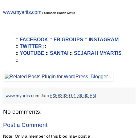
www.myartis.com
/ Sumber: Harian Metro
________________________
::
FACEBOOK
::
FB GROUPS
::
INSTAGRAM
::
TWITTER
::
::
YOUTUBE
::
SANTAI
::
SEJARAH MYARTIS
::
www.myartis.com
Jam
6/30/2020 01:39:00 PM
No comments:
Post a Comment
Note: Only a member of this blog may post a