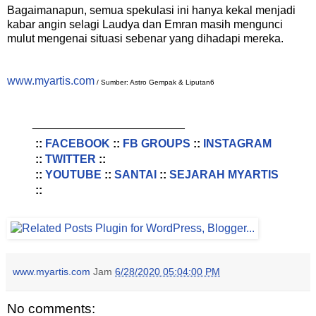
Bagaimanapun, semua spekulasi ini hanya kekal menjadi
kabar angin selagi Laudya dan Emran masih mengunci
mulut mengenai situasi sebenar yang dihadapi mereka.
www.myartis.com
/ Sumber: Astro Gempak & Liputan6
________________________
::
FACEBOOK
::
FB GROUPS
::
INSTAGRAM
::
TWITTER
::
::
YOUTUBE
::
SANTAI
::
SEJARAH MYARTIS
::
www.myartis.com
Jam
6/28/2020 05:04:00 PM
No comments: