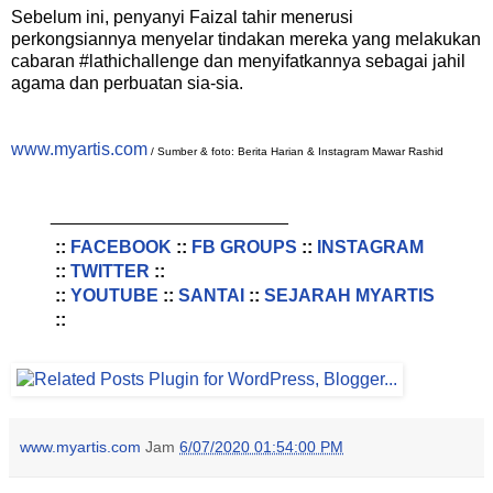
Sebelum ini, penyanyi Faizal tahir menerusi
perkongsiannya menyelar tindakan mereka yang melakukan
cabaran #lathichallenge dan menyifatkannya sebagai jahil
agama dan perbuatan sia-sia.
www.myartis.com
/ Sumber & foto: Berita Harian & Instagram Mawar Rashid
________________________
::
FACEBOOK
::
FB GROUPS
::
INSTAGRAM
::
TWITTER
::
::
YOUTUBE
::
SANTAI
::
SEJARAH MYARTIS
::
www.myartis.com
Jam
6/07/2020 01:54:00 PM