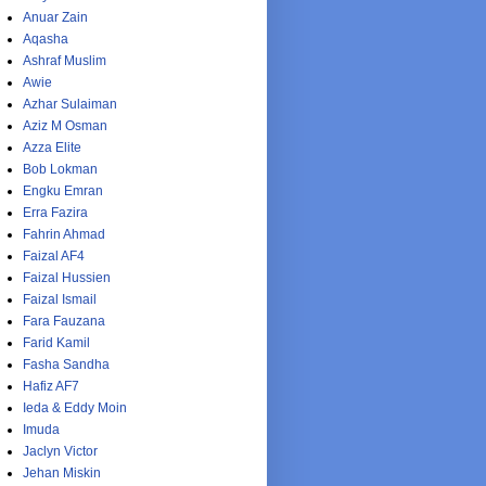
Anuar Zain
Aqasha
Ashraf Muslim
Awie
Azhar Sulaiman
Aziz M Osman
Azza Elite
Bob Lokman
Engku Emran
Erra Fazira
Fahrin Ahmad
Faizal AF4
Faizal Hussien
Faizal Ismail
Fara Fauzana
Farid Kamil
Fasha Sandha
Hafiz AF7
Ieda & Eddy Moin
Imuda
Jaclyn Victor
Jehan Miskin