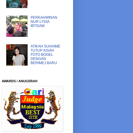
PERKAHWINAN
NUR LYDIA
IBTISAM
ATIKAH SUHAIME
TUTUP KISAH
FOTO BOGEL
DENGAN
BERIMEJ BARU
AWARDS / ANUGERAH