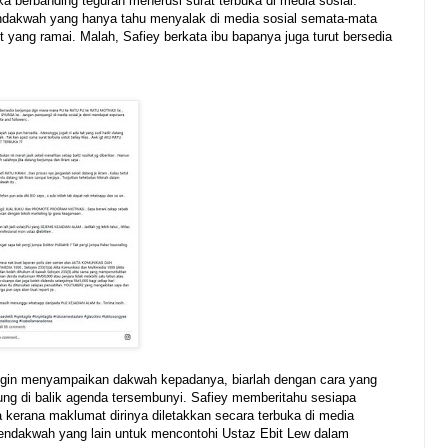
ka berbanding teguran menerusi surat terbuka di media sosial.
endakwah yang hanya tahu menyalak di media sosial semata-mata
t yang ramai. Malah, Safiey berkata ibu bapanya juga turut bersedia
 ingin menyampaikan dakwah kepadanya, biarlah dengan cara yang
ndung di balik agenda tersembunyi. Safiey memberitahu sesiapa
 kerana maklumat dirinya diletakkan secara terbuka di media
 pendakwah yang lain untuk mencontohi Ustaz Ebit Lew dalam