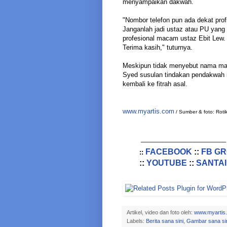
menyampaikan dakwah.
"Nombor telefon pun ada dekat prof
Janganlah jadi ustaz atau PU yang s
profesional macam ustaz Ebit Lew.
Terima kasih," tuturnya.
Meskipun tidak menyebut nama man
Syed susulan tindakan pendakwah i
kembali ke fitrah asal.
www.myartis.com
/ Sumber & foto: Rotik
________________________
FACEBOOK
::
FB G
::
::
YOUTUBE
::
SANTAI
Artikel, video dan foto oleh:
www.myartis
Labels:
Berita sana sini
,
Gambar sana si