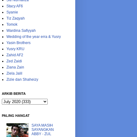
Siti Nurhaliza
Stacy AF6
Syanie
Tiz Zaqyah
Tomok
Wardina Safiyyah
Wedding of the year erra & Yusry
Yasin Brothers
Yusry KRU
Zahid AF2
Zed Zaidi
Ziana Zain
Ziela Jalil
Zizie dan Shaheizy
ARKIB BERITA
PALING HANGAT
SAYA MASIH
SAYANGKAN
ABBY - ZUL