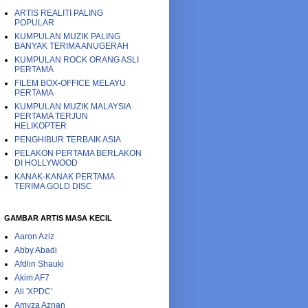
ARTIS REALITI PALING
POPULAR
KUMPULAN MUZIK PALING
BANYAK TERIMA ANUGERAH
KUMPULAN ROCK ORANG ASLI
PERTAMA
FILEM BOX-OFFICE MELAYU
PERTAMA
KUMPULAN MUZIK MALAYSIA
PERTAMA TERJUN
HELIKOPTER
PENGHIBUR TERBAIK ASIA
PELAKON PERTAMA BERLAKON
DI HOLLYWOOD
KANAK-KANAK PERTAMA
TERIMA GOLD DISC
GAMBAR ARTIS MASA KECIL
Aaron Aziz
Abby Abadi
Afdlin Shauki
Akim AF7
Ali 'XPDC'
Amyza Aznan