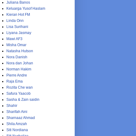
Juliana Banos
Keluarga Yusof Haslam
Kieran Hot FM
Linda Onn
Lisa Surihani
Liyana Jasmay
Mawi AF3
Misha Omar
Natasha Hutson
Nora Danish
Nora dan Johan
Norman Hakim
Pierre Andre
Raja Ema
Rozita Che wan
Safura Yaacob
Sasha & Zain saidin
Shahir
Sharifah Aini
Sharnaaz Ahmad
Shila Amzah
Siti Nordiana