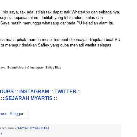
il bio saya, tak ada istilah tak dapat nak WhatsApp dan sebagainya.
ejenis kejadian alam. Jadilah yang lebih telus, ikhlas dan
 Saya masih menunggu whatsapp daripada PU kejadian alam itu.
a-mana pihak, namun mesej tersebut dipercayai ditujukan buat PU
tu menegur tindakan Safiey yang cuba menjadi wanita selepas
aya, Beautifulnara & Instagram Safiey Illias
ROUPS
::
INSTAGRAM
::
TWITTER
::
::
SEJARAH MYARTIS
::
.com
Jam
7/14/2020 02:44:00 PM
ni