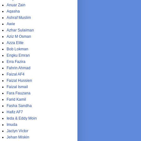
Anuar Zain
Aqasha
Ashraf Muslim
Awie
Azhar Sulaiman
Aziz M Osman
Azza Elite
Bob Lokman
Engku Emran
Erra Fazira
Fahrin Ahmad
Faizal AF4
Faizal Hussien
Faizal Ismail
Fara Fauzana
Farid Kamil
Fasha Sandha
Hafiz AF7
Ieda & Eddy Moin
Imuda
Jaclyn Victor
Jehan Miskin