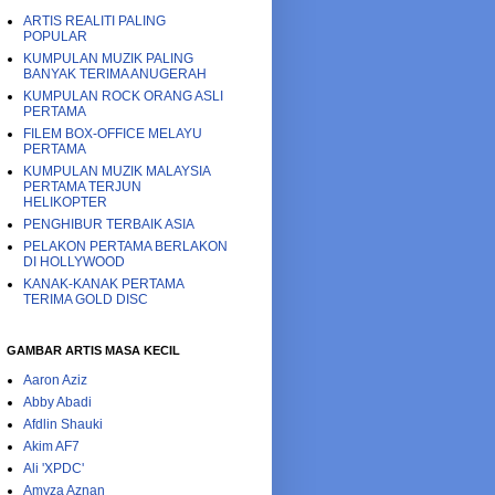
ARTIS REALITI PALING
POPULAR
KUMPULAN MUZIK PALING
BANYAK TERIMA ANUGERAH
KUMPULAN ROCK ORANG ASLI
PERTAMA
FILEM BOX-OFFICE MELAYU
PERTAMA
KUMPULAN MUZIK MALAYSIA
PERTAMA TERJUN
HELIKOPTER
PENGHIBUR TERBAIK ASIA
PELAKON PERTAMA BERLAKON
DI HOLLYWOOD
KANAK-KANAK PERTAMA
TERIMA GOLD DISC
GAMBAR ARTIS MASA KECIL
Aaron Aziz
Abby Abadi
Afdlin Shauki
Akim AF7
Ali 'XPDC'
Amyza Aznan