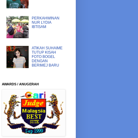
PERKAHWINAN
NUR LYDIA
IBTISAM
ATIKAH SUHAIME
TUTUP KISAH
FOTO BOGEL
DENGAN
BERIMEJ BARU
AWARDS / ANUGERAH