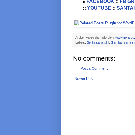
FACEBOOK
::
FB G
::
::
YOUTUBE
::
SANTAI
Artikel, video dan foto oleh:
www.myartis
Labels:
Berita sana sini
,
Gambar sana si
No comments:
Post a Comment
Newer Post