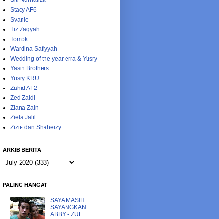
Siti Nurhaliza
Stacy AF6
Syanie
Tiz Zaqyah
Tomok
Wardina Safiyyah
Wedding of the year erra & Yusry
Yasin Brothers
Yusry KRU
Zahid AF2
Zed Zaidi
Ziana Zain
Ziela Jalil
Zizie dan Shaheizy
ARKIB BERITA
PALING HANGAT
SAYA MASIH
SAYANGKAN
ABBY - ZUL