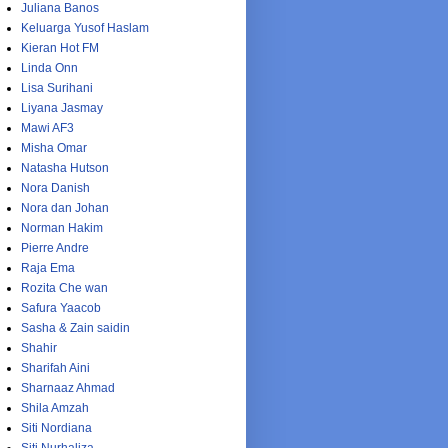
Juliana Banos
Keluarga Yusof Haslam
Kieran Hot FM
Linda Onn
Lisa Surihani
Liyana Jasmay
Mawi AF3
Misha Omar
Natasha Hutson
Nora Danish
Nora dan Johan
Norman Hakim
Pierre Andre
Raja Ema
Rozita Che wan
Safura Yaacob
Sasha & Zain saidin
Shahir
Sharifah Aini
Sharnaaz Ahmad
Shila Amzah
Siti Nordiana