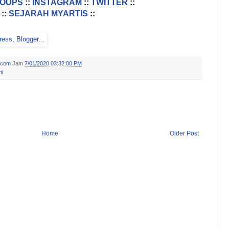
ROUPS
::
INSTAGRAM
::
TWITTER
::
::
SEJARAH MYARTIS
::
.com
Jam
7/01/2020 03:32:00 PM
ni
Home
Older Post