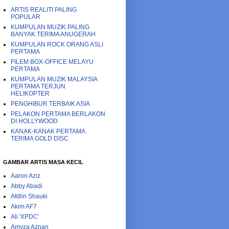
ARTIS REALITI PALING
POPULAR
KUMPULAN MUZIK PALING
BANYAK TERIMA ANUGERAH
KUMPULAN ROCK ORANG ASLI
PERTAMA
FILEM BOX-OFFICE MELAYU
PERTAMA
KUMPULAN MUZIK MALAYSIA
PERTAMA TERJUN
HELIKOPTER
PENGHIBUR TERBAIK ASIA
PELAKON PERTAMA BERLAKON
DI HOLLYWOOD
KANAK-KANAK PERTAMA
TERIMA GOLD DISC
GAMBAR ARTIS MASA KECIL
Aaron Aziz
Abby Abadi
Afdlin Shauki
Akim AF7
Ali 'XPDC'
Amyza Aznan