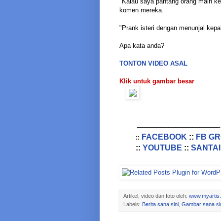
"Kalau saya pantang orang main kep
komen mereka.
"Prank isteri dengan menunjal kepala
Apa kata anda?
TONTON VIDEO ASAL
Klik untuk gambar besar
________________________
FACEBOOK
::
FB G
::
::
YOUTUBE
::
SANTAI
Artikel, video dan foto oleh:
www.myartis
Labels:
Berita sana sini
,
Gambar sana si