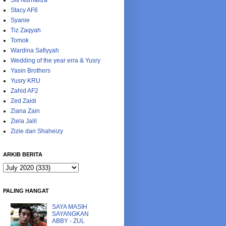
Siti Nurhaliza
Stacy AF6
Syanie
Tiz Zaqyah
Tomok
Wardina Safiyyah
Wedding of the year erra & Yusry
Yasin Brothers
Yusry KRU
Zahid AF2
Zed Zaidi
Ziana Zain
Ziela Jalil
Zizie dan Shaheizy
ARKIB BERITA
PALING HANGAT
SAYA MASIH
SAYANGKAN
ABBY - ZUL