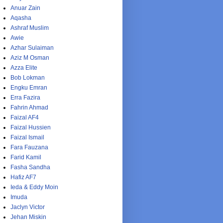
Anuar Zain
Aqasha
Ashraf Muslim
Awie
Azhar Sulaiman
Aziz M Osman
Azza Elite
Bob Lokman
Engku Emran
Erra Fazira
Fahrin Ahmad
Faizal AF4
Faizal Hussien
Faizal Ismail
Fara Fauzana
Farid Kamil
Fasha Sandha
Hafiz AF7
Ieda & Eddy Moin
Imuda
Jaclyn Victor
Jehan Miskin