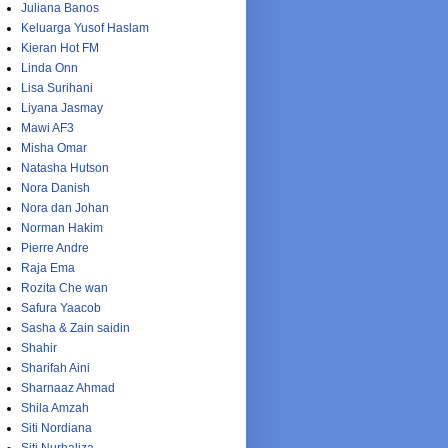
Juliana Banos
Keluarga Yusof Haslam
Kieran Hot FM
Linda Onn
Lisa Surihani
Liyana Jasmay
Mawi AF3
Misha Omar
Natasha Hutson
Nora Danish
Nora dan Johan
Norman Hakim
Pierre Andre
Raja Ema
Rozita Che wan
Safura Yaacob
Sasha & Zain saidin
Shahir
Sharifah Aini
Sharnaaz Ahmad
Shila Amzah
Siti Nordiana