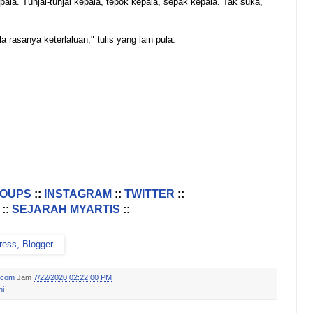
ala. Tunjal-tunjal kepala, tepok kepala, sepak kepala. Tak suka,"
 rasanya keterlaluan," tulis yang lain pula.
ROUPS
::
INSTAGRAM
::
TWITTER
::
::
SEJARAH MYARTIS
::
.com
Jam
7/22/2020 02:22:00 PM
ni