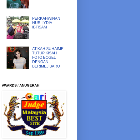
PERKAHWINAN
NUR LYDIA
IBTISAM
ATIKAH SUHAIME
TUTUP KISAH
FOTO BOGEL
DENGAN
BERIMEJ BARU
AWARDS / ANUGERAH