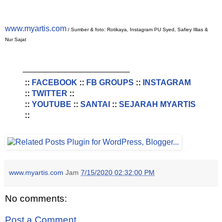
www.myartis.com
/ Sumber & foto: Rotikaya, Instagram PU Syed, Safiey Illias &
Nur Sajat
________________________
::
FACEBOOK
::
FB GROUPS
::
INSTAGRAM
::
TWITTER
::
::
YOUTUBE
::
SANTAI
::
SEJARAH MYARTIS
::
www.myartis.com
Jam
7/15/2020 02:32:00 PM
No comments:
Post a Comment